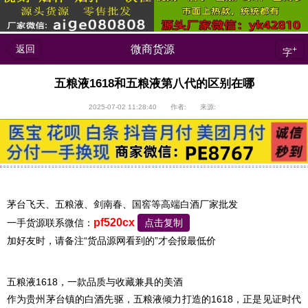
返回
微商货源
+
字
五粮液1618和五粮液第八代的区别在哪
2025-07-02 11:28:40 作者: 来源:
茅台飞天、五粮液、剑南春、国窖等高端白酒厂家批发
pf520cx
一手货源联系微信：
点击复制
加好友时，请备注“货品源网看到的”才会报最低价
五粮液1618，一款品质与收藏兼具的美酒
作为贵州茅台镇的白酒先驱，五粮液倾力打造的1618，正是见证时代