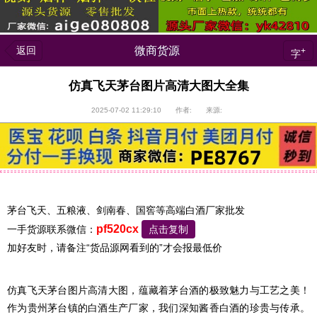
返回
微商货源
+
字
仿真飞天茅台图片高清大图大全集
2025-07-02 11:29:10 作者: 来源:
茅台飞天、五粮液、剑南春、国窖等高端白酒厂家批发
pf520cx
一手货源联系微信：
点击复制
加好友时，请备注“货品源网看到的”才会报最低价
仿真飞天茅台图片高清大图，蕴藏着茅台酒的极致魅力与工艺之美！
作为贵州茅台镇的白酒生产厂家，我们深知酱香白酒的珍贵与传承。