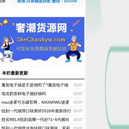
发布
医保 白条额度回收 微信：zyrs104
本栏最新更新
魔笛电子烟是不是倒闭了?魔笛电子烟
03-07
多少一支
瑞克奶茶杯电子烟好抽吗
03-07
max迷雾可乐罐官网，MAXMIWU迷雾
03-07
可乐罐多少钱
悦刻一代烟弹口味测评2026年最新排行
03-07
榜
想买RELX悦刻选哪一代好?1~5代横向
03-07
测评对比
悦刻一代烟弹冷泡绿妍口味测评：茉莉
03-07