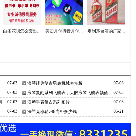
白条花呗怎么套出...
美团月付抖音月付...
定制茅台酒的厂家...
07-03
浪琴经典复古男表机械表赏析
07-03
07-03
浪琴复刻系列飞航表，大眼浪琴飞航表颜值
07-03
巅峰
调
07-03
浪琴手表复古系列图片
07-03
07-03
法兰克穆勒v45专柜多少钱
06-21