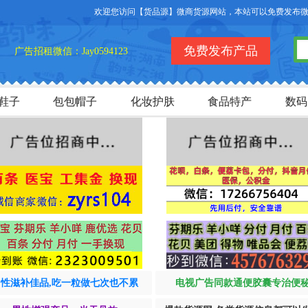
欢迎您访问【货品源】微商货源网站，本站可以免费发布微商货源
免费发布产品
广告招租微信：Jay0594123
鞋子
包包帽子
化妆护肤
食品特产
数码
男性滋补佳品,吃一粒做七次也不累
电视广告同款通便胶囊专治便