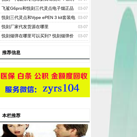
茶韵、冰意悠扬
飞鲨G6pro和悦刻三代灵点电子烟正品
03-07
价格及口感哪款比较好
悦刻三代灵点和Vype ePEN 3 kit套装电
03-07
子烟正品价格及口感哪款比较好
悦刻厂家代发货源在哪里
03-07
悦刻烟弹在哪里可以买到? 悦刻烟弹价
03-07
格介绍
推荐信息
本栏推荐