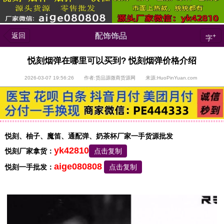
返回
配饰饰品
+
字
悦刻烟弹在哪里可以买到? 悦刻烟弹价格介绍
2026-03-07 19:56:26 作者:货品源微商货源网 来源:HuoPinYuan.com
悦刻、柚子、魔笛、通配弹、奶茶杯厂家一手货源批发
yk42810
悦刻厂家拿货：
点击复制
aige080808
悦刻一手批发：
点击复制