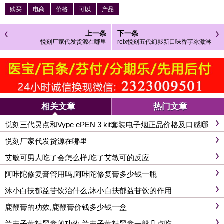
购买
电商
价格
可以
产品
上一条
下一条
悦刻厂家代发货源在哪里
relx悦刻五代幻影新口味香芋冰激淋
口感怎么样?
相关文章
热门文章
悦刻三代灵点和Vype ePEN 3 kit套装电子烟正品价格及口感哪
款比较好
悦刻厂家代发货源在哪里
艾敏可男人吃了会怎么样,吃了艾敏可的反应
阿咔陀修复膏管用吗,阿咔陀修复膏多少钱一瓶
沐小白扶郁益苷饮治什么,沐小白扶郁益苷饮的作用
鹿鞭膏的功效,鹿鞭膏价钱多少钱一盒
兰夫子黄精黑参的功效,兰夫子黄精黑参一般几点吃