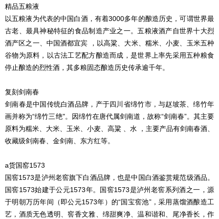
精品五粮液
以五粮液为代表的中国白酒，有着3000多年的酿造历史，可谓世界最
古老、最具神秘特征的食品制造产业之一。五粮液酒产自世界十大烈
酒产区之一、中国酒都宜宾 ，以高粱、大米、糯米、小麦、玉米五种
谷物为原料，以古法工艺配方酿造而成，是世界上率先采用五种粮食
停止酿造的烈性酒，其多粮固态酿造历史传承逾千年。
复刻剑南春
剑南春是中国传统白酒品牌，产于四川省绵竹市，与赵坡茶、绵竹年
画并称为“绵竹三绝"。因绵竹在唐代属剑南道，故称“剑南春”。其主要
原料为糯米、大米、玉米、小麦、高粱 、水 ，主要产品有剑南春酒、
收藏级剑南春、金剑南、东方红等。
a货国窑1573
国窖1573是泸州老窖旗下白酒品牌，也是中国白酒鉴赏规范级酒品。
国窖1573始建于公元1573年。国窖1573是泸州老窖系列酒之一，源
于明朝万历年间（即公元1573年）的“国宝窖池”，采用蒸馏酒酿造工
艺，酒质无色透明、窖香文雅、绵甜爽净、温和谐和、尾净香长，作