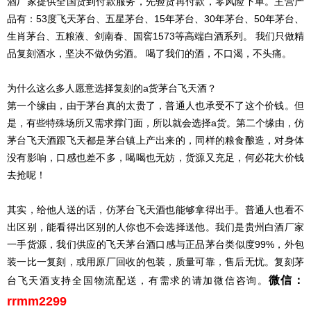
酒厂家提供全国货到付款服务，先验货再付款，零风险下单。主营产
品有：53度飞天茅台、五星茅台、15年茅台、30年茅台、50年茅台、
生肖茅台、五粮液、剑南春、国窖1573等高端白酒系列。 我们只做精
品复刻酒水，坚决不做伪劣酒。 喝了我们的酒，不口渴，不头痛。
为什么这么多人愿意选择复刻的a货茅台飞天酒？
第一个缘由，由于茅台真的太贵了，普通人也承受不了这个价钱。但
是，有些特殊场所又需求撑门面，所以就会选择a货。第二个缘由，仿
茅台飞天酒跟飞天都是茅台镇上产出来的，同样的粮食酿造，对身体
没有影响，口感也差不多，喝喝也无妨，货源又充足，何必花大价钱
去抢呢！
其实，给他人送的话，仿茅台飞天酒也能够拿得出手。普通人也看不
出区别，能看得出区别的人你也不会选择送他。我们是贵州白酒厂家
一手货源，我们供应的飞天茅台酒口感与正品茅台类似度99%，外包
装一比一复刻，或用原厂回收的包装，质量可靠，售后无忧。复刻茅
微信：
台飞天酒支持全国物流配送，有需求的请加微信咨询。
rrmm2299