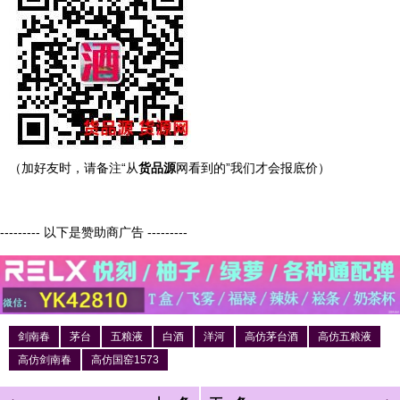
（加好友时，请备注“从
货品源
网看到的”我们才会报底价）
--------- 以下是赞助商广告 ---------
剑南春
茅台
五粮液
白酒
洋河
高仿茅台酒
高仿五粮液
高仿剑南春
高仿国窑1573