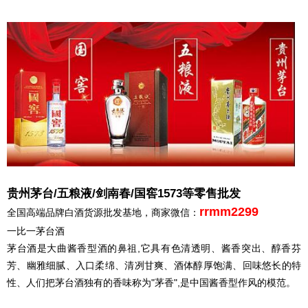
贵州茅台/五粮液/剑南春/国窖1573等零售批发
rrmm2299
全国高端品牌白酒货源批发基地，商家微信：
一比一茅台酒
茅台酒是大曲酱香型酒的鼻祖,它具有色清透明、酱香突出、醇香芬
芳、幽雅细腻、入口柔绵、清冽甘爽、酒体醇厚饱满、回味悠长的特
性、人们把茅台酒独有的香味称为"茅香",是中国酱香型作风的模范。