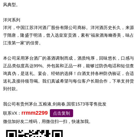
风典型。
洋河系列
洋河，中国江苏洋河酒厂股份有限公司商标。洋河酒历史长久，来源
于隋唐，隆盛于明清，曾入选皇室贡酒，素有“福泉酒海幽香美，味占
江淮第一家”的佳誉。
本公司采用茅台酒厂的基酒调制而成，酒质纯厚，回味悠长，口感与
正品类似度高达99%。外包装和正品一样，能够过防伪电话和短信查
询真伪，是送礼、宴会、经销的选择！白酒支持各种防伪验证，合适
送礼及接待领导喝。我们真诚希望与每位客户长期合作，下单支持货
到付款。
我公司有贵州茅台,五粮液,剑南春,国窖1573等零售批发
rrmm2299
联系VX：
点击复制
微信加好友二维码，用微信扫一扫，快速加我。