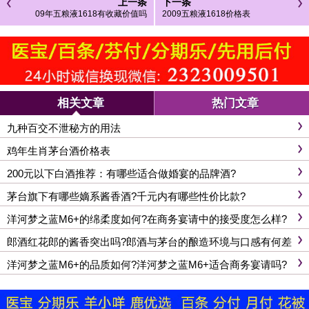
上一条
下一条
09年五粮液1618有收藏价值吗
2009五粮液1618价格表
相关文章
热门文章
九种百交不泄秘方的用法
鸡年生肖茅台酒价格表
200元以下白酒推荐：有哪些适合做婚宴的品牌酒?
茅台旗下有哪些嫡系酱香酒?千元内有哪些性价比款?
洋河梦之蓝M6+的绵柔度如何?在商务宴请中的接受度怎么样?
郎酒红花郎的酱香突出吗?郎酒与茅台的酿造环境与口感有何差
异?
洋河梦之蓝M6+的品质如何?洋河梦之蓝M6+适合商务宴请吗?