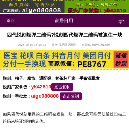
返回
家居日用
+
字
四代悦刻烟弹二维码?悦刻四代烟弹二维码被遮住一块
2025-10-10 15:49:33 作者:货品源货源网 来源:huopinyuan.com
悦刻、柚子、魔笛、通配弹、奶茶杯厂家一手货源批发
yk42810
悦刻厂家拿货：
点击复制
aige080808
悦刻一手批发：
点击复制
如果四代悦刻烟弹的二维码被遮住一块，那么您可能无法通过扫描二
维码来验证烟弹的真伪。