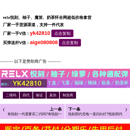
relx悦刻、柚子、魔笛、奶茶怀全网超低价格拿货
厂家一手货源渠道，支持一件代发
yk42810
厂家一手V信：
点击复制
aige080808
买弹送杆V信：
点击复制
--------- 以下是赞助商广告 ---------
二维码
四代
验证
真伪
制造商
上一条
下一条
有悦刻一代需要买二代吗?有悦刻一
悦刻四代充电一直闪白灯?悦刻四代
代还有必要买三代吗
充电一直亮灯