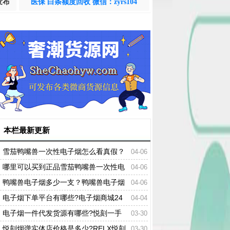
发布
医保 白条额度回收 微信：zyrs104
本栏最新更新
雪茄鸭嘴兽一次性电子烟怎么看真假？
04-06
鸭嘴兽电子烟价格
哪里可以买到正品雪茄鸭嘴兽一次性电
04-06
子烟？
鸭嘴兽电子烟多少一支？鸭嘴兽电子烟
04-06
是哪个国家的？
电子烟下单平台有哪些?电子烟商城24
04-04
小时下单APP
电子烟一件代发货源有哪些?悦刻一手
03-30
货源批发网站
悦刻烟弹实体店价格是多少?RELX悦刻
03-30