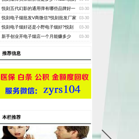
一代到五代价格表
悦刻五代幻影的通用弹有哪些品牌好一
03-30
些?
悦刻电子烟批发V商微信?悦刻批发厂家
03-30
一手货源渠道
悦刻电子烟好还是小野电子烟好?悦刻
03-30
一代和二代买哪个?
新手创业开电子烟店一个月能赚多少
03-30
钱?
推荐信息
本栏推荐