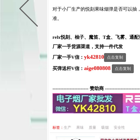
对于小厂生产的悦刻果味烟弹是否可以抽
准。
relx悦刻、柚子、魔笛、T盒、飞雾、通
厂家一手货源渠道，支持一件代发
yk42810
厂家一手V信：
点击复制
aige080808
买弹送杆V信：
点击复制
----------------------- 赞助商 ----------------------
标签：
生产
果味
质量
吸烟
安全性