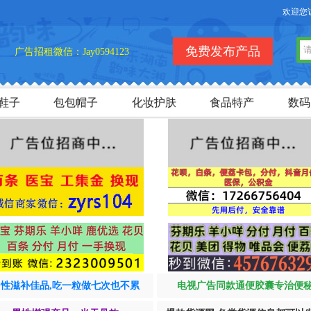
欢迎您访问【
免费发布产品
广告招租微信：Jay0594123
鞋子
包包帽子
化妆护肤
食品特产
数码
男性滋补佳品,吃一粒做七次也不累
电视广告同款通便胶囊专治便