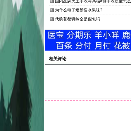
是假的吗?
国内品牌天王手表与高端a货手表质量怎么
样？
为什么电子烟禁售水果味?
代购花都狮岭全是假包吗
相关评论