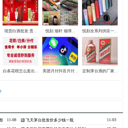
现货白酒批发:贵...
悦刻 烟杆 烟弹...
悦刻全系列供应一...
白条花呗怎么套出...
美团月付抖音月付...
定制茅台酒的厂家...
？
都
11-08
飞天茅台批发价多少钱一瓶
11-03