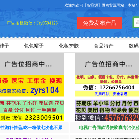
欢迎您访问【货品源】微商货源网站，本站可以免
免费发布产品
广告招租微信：Jay0594123
鞋子
包包帽子
化妆护肤
食品特产
数码
男性滋补佳品,吃一粒做七次也不累
电视广告同款通便胶囊专治便