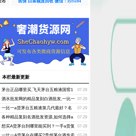
发布
医保 白条额度回收 微信：zyrs104
本栏最新更新
茅台正品哪里买,飞天茅台五粮液国窖1
07-29
573专卖店供货渠道
酒水批发网的精品复刻白酒批发,一比一
07-29
名酒货源
一比一a货茅台五粮液第几代最好？名
07-29
酒批发商哪个靠谱
各种精品复刻名酒批发资源,如何选择a
07-29
货名酒批发商
想买A货茅台到哪里能买到？一手a货复
07-29
刻酒水可靠商家
一比一A货茅台在哪买?贵州茅台酒专卖
07-28