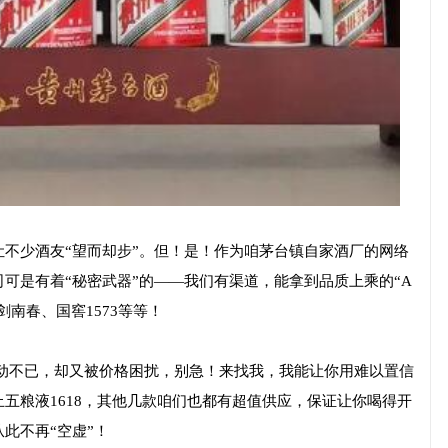
不少酒友“望而却步”。但！是！作为咱茅台镇自家酒厂的网络
可是有着“秘密武器”的——我们有渠道，能拿到品质上乘的“A
剑南春、国窖1573等等！
8心动不已，却又被价格困扰，别急！来找我，我能让你用难以置信
五粮液1618，其他几款咱们也都有超值供应，保证让你喝得开
此不再“空虚”！