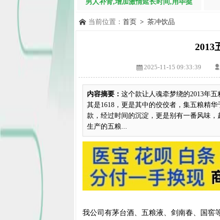
男人补肾,增加激情延长时间,用毕挺
当前位置：
首页
>
茶冲饮品
201
2025-11-15 09:33:39
内容摘要：
这个款让人魂牵梦绕的2013年五
其是1618，更是其中的佼佼者，集五粮精
款，经过时间的沉淀，更是别有一番风味，越发
生产的五粮...
我公司有茅台酒、五粮液、剑南春、国窖