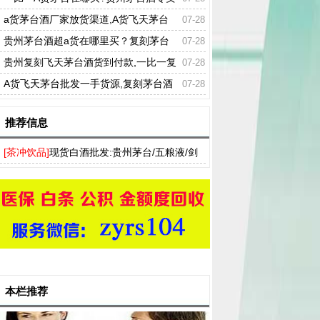
店的酒可靠吗
a货茅台酒厂家放货渠道,A货飞天茅台
07-28
的价格多少
贵州茅台酒超a货在哪里买？复刻茅台
07-28
酒全国低价供应货到付款
贵州复刻飞天茅台酒货到付款,一比一复
07-28
刻白酒拿货渠道
A货飞天茅台批发一手货源,复刻茅台酒
07-28
线下烟酒专卖店拿货
推荐信息
[茶冲饮品]
现货白酒批发:贵州茅台/五粮液/剑
南春/国窖1573等一手厂家货源
本栏推荐