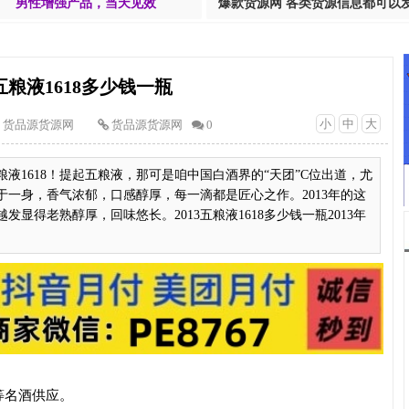
男性增强产品，当天见效
爆款货源网 各类货源信息都可以
3五粮液1618多少钱一瓶
小
中
大
货品源货源网
货品源货源网
0
粮液1618！提起五粮液，那可是咱中国白酒界的“天团”C位出道，尤
华于一身，香气浓郁，口感醇厚，每一滴都是匠心之作。2013年的这
显得老熟醇厚，回味悠长。2013五粮液1618多少钱一瓶2013年
等名酒供应。