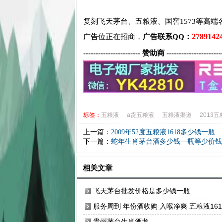
复刻飞天茅台、五粮液、国窖1573等高端
2789142
广告位正在招商，
广告联系QQ：
----------------------- 赞助商 ----------------------
标签：
五粮液
a货五粮液
五粮液渠道
2013
上一篇：
2009年52度五粮液1618多少钱一瓶
下一篇：
蛇年生肖茅台酒多少钱一瓶等少价钱,2
相关文章
飞天茅台批发价格是多少钱一瓶
服务周到 年份酒收购 入喉净爽 五粮液161
回收 百优旺
贵州茅台生肖酒龙