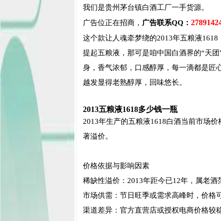
我们是贵州茅台镇白酒工厂一手货源。
2789142
广告位正在招商，
广告联系QQ：
这个款让人魂牵梦绕的2013年五粮液1618
提起五粮液，那可是咱中国白酒界的“天团”
身，香气浓郁，口感醇厚，每一滴都是匠心
越发显得老熟醇厚，回味悠长。
2013五粮液1618多少钱一瓶
2013年生产的五粮液1618白酒当前市场价
著溢价。‌‌
价格依据与影响因素
‌稀缺性溢价‌：2013年距今已12年，属老
‌市场供需‌：节日旺季或需求高峰时，价格可能上
‌渠道差异‌：官方直营店或授权电商价格较稳定，