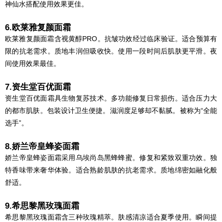
神仙水搭配使用效果更佳。
6.欧莱雅复颜面霜
欧莱雅复颜面霜含视黄醇PRO。抗皱功效经过临床验证。适合预算有
限的抗老需求。质地丰润但吸收快。使用一段时间后肌肤更平滑。夜
间使用效果最佳。
7.资生堂百优面霜
资生堂百优面霜具生物复苏技术。多功能修复日常损伤。适合压力大
的都市肌肤。包装设计卫生便捷。滋润度足够却不黏腻。被称为“全能
选手”。
8.娇兰帝皇蜂姿面霜
娇兰帝皇蜂姿面霜采用乌埃尚岛黑蜂蜂蜜。修复和紧致双重功效。独
特香味带来奢华体验。适合熟龄肌肤的抗老需求。质地绵密如融化般
舒适。
9.希思黎黑玫瑰面霜
希思黎黑玫瑰面霜含三种玫瑰精萃。肤感清凉适合夏季使用。瞬间提