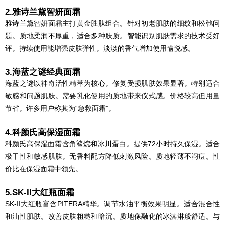
2.雅诗兰黛智妍面霜
雅诗兰黛智妍面霜主打黄金胜肽组合。针对初老肌肤的细纹和松弛问
题。质地柔润不厚重，适合多种肤质。智能识别肌肤需求的技术受好
评。持续使用能增强皮肤弹性。淡淡的香气增加使用愉悦感。
3.海蓝之谜经典面霜
海蓝之谜以神奇活性精萃为核心。修复受损肌肤效果显著。特别适合
敏感和问题肌肤。需要乳化使用的质地带来仪式感。价格较高但用量
节省。许多用户称其为“急救面霜”。
4.科颜氏高保湿面霜
科颜氏高保湿面霜含角鲨烷和冰川蛋白。提供72小时持久保湿。适合
极干性和敏感肌肤。无香料配方降低刺激风险。质地轻薄不闷痘。性
价比在保湿面霜中领先。
5.SK-II大红瓶面霜
SK-II大红瓶富含PITERA精华。调节水油平衡效果明显。适合混合性
和油性肌肤。改善皮肤粗糙和暗沉。质地像融化的冰淇淋般舒适。与