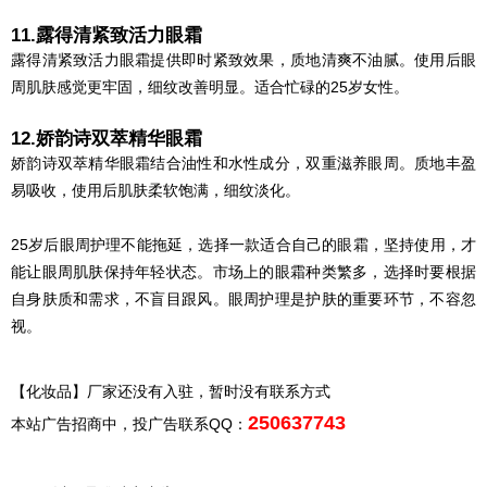
11.露得清紧致活力眼霜
露得清紧致活力眼霜提供即时紧致效果，质地清爽不油腻。使用后眼
周肌肤感觉更牢固，细纹改善明显。适合忙碌的25岁女性。
12.娇韵诗双萃精华眼霜
娇韵诗双萃精华眼霜结合油性和水性成分，双重滋养眼周。质地丰盈
易吸收，使用后肌肤柔软饱满，细纹淡化。
25岁后眼周护理不能拖延，选择一款适合自己的眼霜，坚持使用，才
能让眼周肌肤保持年轻状态。市场上的眼霜种类繁多，选择时要根据
自身肤质和需求，不盲目跟风。眼周护理是护肤的重要环节，不容忽
视。
【化妆品】厂家还没有入驻，暂时没有联系方式
250637743
本站广告招商中，投广告联系QQ：