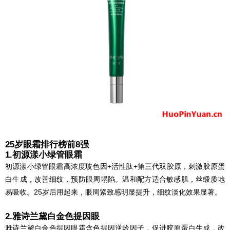
25岁眼霜排行榜前8强
1.初源漾小绿管眼霜
初源漾小绿管眼霜高浓度玻色因+活性肽+第三代双胶原，刺激胶原蛋
白生成，改善细纹，预防眼周塌陷。温和配方适合敏感肌，丝缎质地
易吸收。25岁后用起来，眼周紧致感明显提升，细纹淡化效果显著。
2.雅诗兰黛白金色提因眼
雅诗兰黛白金色提因眼霜含色提因逆龄因子，促进胶原蛋白生成，改