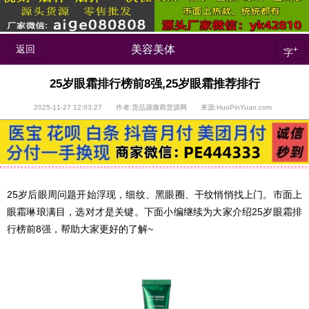
返回
美容美体
+
字
25岁眼霜排行榜前8强,25岁眼霜推荐排行
2025-11-27 12:03:27 作者:货品源微商货源网 来源:HuoPinYuan.com
25岁后眼周问题开始浮现，细纹、黑眼圈、干纹悄悄找上门。市面上
眼霜琳琅满目，选对才是关键。下面小编继续为大家介绍25岁眼霜排
行榜前8强，帮助大家更好的了解~