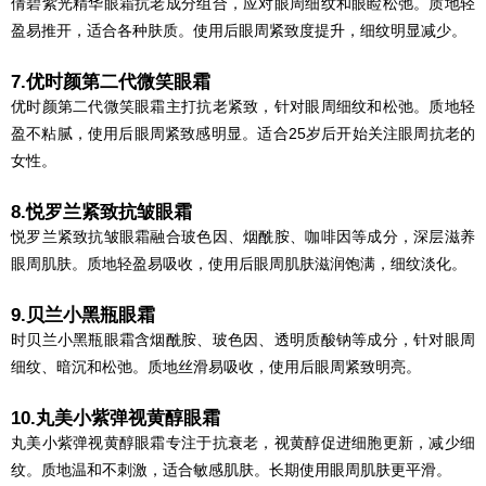
倩碧紫光精华眼霜抗老成分组合，应对眼周细纹和眼睑松弛。质地轻
盈易推开，适合各种肤质。使用后眼周紧致度提升，细纹明显减少。
7.优时颜第二代微笑眼霜
优时颜第二代微笑眼霜主打抗老紧致，针对眼周细纹和松弛。质地轻
盈不粘腻，使用后眼周紧致感明显。适合25岁后开始关注眼周抗老的
女性。
8.悦罗兰紧致抗皱眼霜
悦罗兰紧致抗皱眼霜融合玻色因、烟酰胺、咖啡因等成分，深层滋养
眼周肌肤。质地轻盈易吸收，使用后眼周肌肤滋润饱满，细纹淡化。
9.贝兰小黑瓶眼霜
时贝兰小黑瓶眼霜含烟酰胺、玻色因、透明质酸钠等成分，针对眼周
细纹、暗沉和松弛。质地丝滑易吸收，使用后眼周紧致明亮。
10.丸美小紫弹视黄醇眼霜
丸美小紫弹视黄醇眼霜专注于抗衰老，视黄醇促进细胞更新，减少细
纹。质地温和不刺激，适合敏感肌肤。长期使用眼周肌肤更平滑。