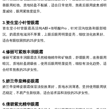
善眼周松弛。质地轻盈不黏腻，适合日常使用。熬夜后眼周疲惫感明
显减轻，眼周紧致度提升。
3.资生堂小针管眼霜
资生堂小针管眼霜高活纯A醇+传明酸Pro，针对泪沟纹路和眼部暗
沉。奶霜质地滋润不厚重，上眼后眼周明显提亮，细纹淡化效果好。
适合有眼纹困扰的25岁女性。
4.修丽可紧致丰润眼霜
修丽可紧致丰润眼霜含天然植物精华和矿物质，舒缓眼周，改善眼周
暗沉。质地轻盈易吸收，使用后眼周明显提亮，细纹有淡化趋势。适
合经常熬夜的25岁女性。
5.娇兰帝皇蜂姿眼霜
娇兰帝皇蜂姿眼霜保湿淡纹效果好，质地水润薄透。坚持使用眼周状
态稳定，不易产生新纹路。适合追求温和淡纹的25岁女性。
6.倩碧紫光精华眼霜