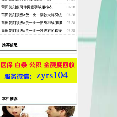
莆田复刻假两件男童羽绒服棉衣
07-28
莆田复刻顶级a货一比一潮款大牌羽绒
07-28
服图片
莆田复刻顶级a货一比一贴身羽绒服哪
07-28
个最保暖
莆田复刻顶级a货一比一冲锋衣的真谛
07-28
是什么
推荐信息
本栏推荐