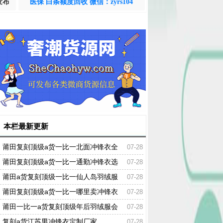
发布
医保 白条额度回收 微信：zyrs104
本栏最新更新
莆田复刻顶级a货一比一北面冲锋衣全
07-28
细节
莆田复刻顶级a货一比一通勤冲锋衣选
07-28
什么系列
莆田a货复刻顶级一比一仙人岛羽绒服
07-28
质量如何
莆田复刻顶级a货一比一哪里卖冲锋衣
07-28
莆田一比一a货复刻顶级年后羽绒服会
07-28
打折吗
复刻a货江苏男冲锋衣定制厂家
07-28