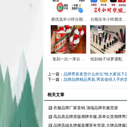
鹿优选羊小咩分期...
分期乐羊小咩鹿优...
复刻一比一茅台 ...
悦刻柚子绿萝通配...
上一篇：
品牌男装拿货什么价位?给大家说下
下一篇：
品牌品牌精品男装,男装值得入手的
相关文章
衣服品牌厂家直销,顶端品牌衣服货源
高品质品牌原版潮牌衣服,原单尖货潮牌男
品牌高端名牌服装哪里有货源,大牌品牌服