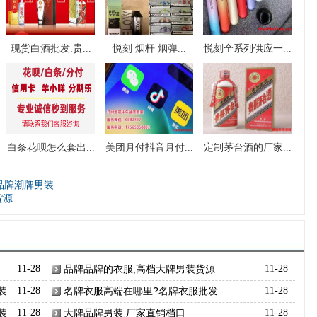
现货白酒批发:贵...
悦刻 烟杆 烟弹...
悦刻全系列供应一...
白条花呗怎么套出...
美团月付抖音月付...
定制茅台酒的厂家...
品牌潮牌男装
货源
11-28
品牌品牌的衣服,高档大牌男装货源
11-28
装
11-28
名牌衣服高端在哪里?名牌衣服批发
11-28
装
11-28
大牌品牌男装,厂家直销档口
11-28