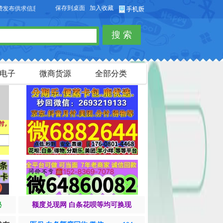
保存到桌面
加入收藏
供求信息，也可以免费发布淘宝客商品信息。
搜 索
电子
微商货源
全部分类
秘
额度兑现网 白条花呗等均可换现