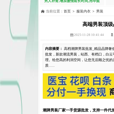
男人补肾,增加激情延长时间,用毕挺
当前位置：
首页
>
服装内衣
>
男装
高端男装顶级
2025-11-28 10:41:44
内容摘要：
高档潮牌男装批发_精品品牌奢
批发，新款潮流男装，站西、有档口，白云
理。给您高的利润空间，让您无后顾之忧的
质......
潮牌男装厂家一手货源批发，支持一件代