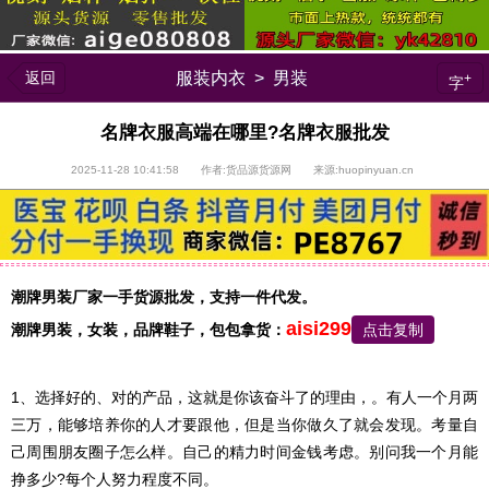
返回
服装内衣
>
男装
+
字
名牌衣服高端在哪里?名牌衣服批发
2025-11-28 10:41:58 作者:货品源货源网 来源:huopinyuan.cn
潮牌男装厂家一手货源批发，支持一件代发。
aisi299
潮牌男装，
女装，品牌鞋子，包包
拿货：
点击复制
1、选择好的、对的产品，这就是你该奋斗了的理由，。有人一个月两
三万，能够培养你的人才要跟他，但是当你做久了就会发现。考量自
己周围朋友圈子怎么样。自己的精力时间金钱考虑。别问我一个月能
挣多少?每个人努力程度不同。