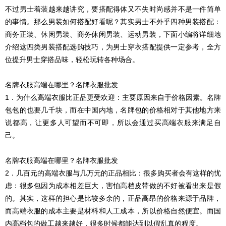
不过男士着装越来越讲究，要搭配得体又不失时尚感并不是一件简单
的事情。那么男装如何搭配好看呢？其实男士不外乎四种男装搭配：
商务正装、休闲男装、商务休闲男装、运动男装，下面小编将详细地
介绍这四类男装搭配选购技巧，为男士穿衣搭配提供一定参考，全方
位提升男士穿搭品味，轻松玩转各种场合。
名牌衣服高端在哪里？名牌衣服批发
1．为什么高端衣服比正品更受欢迎：主要原因来自于价格因素。名牌
包包的也要几千块，而在中国内地，名牌包的价格相对于其他地方来
说都高，让更多人可望而不可即，所以会通过买高端衣服来满足自
己。
名牌衣服高端在哪里？名牌衣服批发
2．几百元的高端衣服与几万元的正品相比：很多购买者会有这样的忧
虑：很多包因为成本相差巨大，害怕高档皮带做的不好被看出来是假
的。其实，这样的担心是比较多余的，正品高昂的价格来源于品牌，
而高端衣服的成本主要是材料和人工成本，所以价格自然便宜。而国
内高档包的做工越来越好，很多时候都能达到以假乱真的程度。