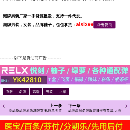
潮牌男装厂家一手货源批发，支持一件代发。
aisi299
潮牌男装，
女装，品牌鞋子，包包
拿货：
点击复制
--------- 以下是赞助商广告 ---------
衣服
名牌
高端
男装
上家
上一条
下一条
高品质品牌原版潮牌衣服,原单尖货
品牌高端名牌服装哪里有货源,大牌
潮牌男装
品牌服装批发工厂