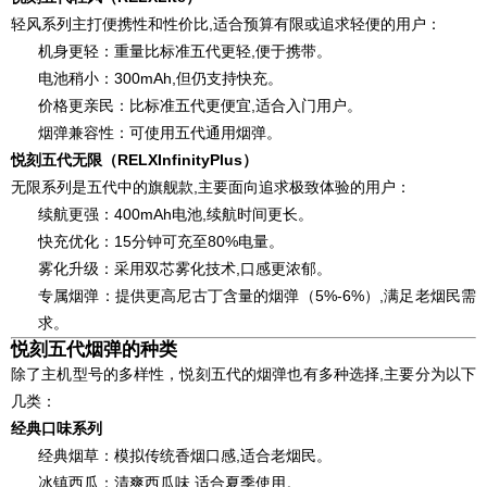
轻风系列主打便携性和性价比,适合预算有限或追求轻便的用户：
机身更轻：重量比标准五代更轻,便于携带。
电池稍小：300mAh,但仍支持快充。
价格更亲民：比标准五代更便宜,适合入门用户。
烟弹兼容性：可使用五代通用烟弹。
悦刻五代无限（RELXInfinityPlus）
无限系列是五代中的旗舰款,主要面向追求极致体验的用户：
续航更强：400mAh电池,续航时间更长。
快充优化：15分钟可充至80%电量。
雾化升级：采用双芯雾化技术,口感更浓郁。
专属烟弹：提供更高尼古丁含量的烟弹（5%-6%）,满足老烟民需
求。
悦刻五代烟弹的种类
除了主机型号的多样性，悦刻五代的烟弹也有多种选择,主要分为以下
几类：
经典口味系列
经典烟草：模拟传统香烟口感,适合老烟民。
冰镇西瓜：清爽西瓜味,适合夏季使用。