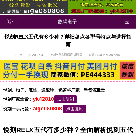
返回
数码电子
+
字
悦刻RELX五代有多少种？详细盘点各型号特点与选择指
南
2025-11-29 20:26:37 作者:货品源微商货源网 来源:HuoPinYuan.com
悦刻、柚子、魔笛、通配弹、奶茶杯厂家一手货源批发
yk42810
悦刻厂家拿货：
点击复制
aige080808
悦刻一手批发：
点击复制
悦刻RELX五代有多少种？全面解析悦刻五代