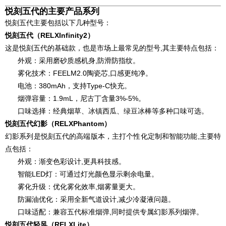
悦刻五代的主要产品系列
悦刻五代主要包括以下几种型号：
悦刻五代（RELXInfinity2）
这是悦刻五代的基础款，也是市场上最常见的型号,其主要特点包括：
外观：采用磨砂质感机身,防滑防指纹。
雾化技术：FEELM2.0陶瓷芯,口感更纯净。
电池：380mAh，支持Type-C快充。
烟弹容量：1.9mL，尼古丁含量3%-5%。
口味选择：经典烟草、冰镇西瓜、绿豆冰棒等多种口味可选。
悦刻五代幻影（RELXPhantom）
幻影系列是悦刻五代的高端版本，主打个性化定制和智能功能,主要特
点包括：
外观：渐变色彩设计,更具科技感。
智能LED灯：可通过灯光颜色显示剩余电量。
雾化升级：优化雾化效率,烟雾量更大。
防漏油优化：采用全新气道设计,减少冷凝液问题。
口味适配：兼容五代标准烟弹,同时提供专属幻影系列烟弹。
悦刻五代轻风（RELXLite）