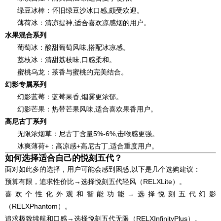
绿豆冰棒：怀旧绿豆沙冰口感,颇受欢迎。
薄荷冰：清凉提神,适合喜欢凉感烟的用户。
水果混合系列
葡萄冰：酸甜葡萄风味,搭配冰凉感。
荔枝冰：清甜荔枝味,口感柔和。
蜜桃乌龙：茶香与蜜桃的完美结合。
幻影专属系列
幻影蓝莓：蓝莓果香,烟雾更浓郁。
幻影芒果：热带芒果风味,适合喜欢果香用户。
高尼古丁系列
无限浓烟草：尼古丁含量5%-6%,击喉感更强。
冰爽薄荷+：高凉感+高尼古丁,适合重度用户。
如何选择适合自己的悦刻五代？
面对如此多的选择，用户可能会感到困惑,以下是几个选购建议：
预算有限，追求性价比→选择悦刻五代轻风（RELXLite）。
喜欢个性化外观和智能功能→选择悦刻五代幻影
（RELXPhantom）。
追求极致续航和口感→选择悦刻五代无限（RELXInfinityPlus）。