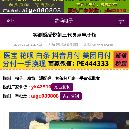
返回
数码电子
+
字
实测感受悦刻三代灵点电子烟
2026-03-18 11:07:16 作者:货品源微商货源网 来源:HuoPinYuan.com
悦刻、柚子、魔笛、通配弹、奶茶杯厂家一手货源批发
yk42810
悦刻厂家拿货：
点击复制
aige080808
悦刻一手批发：
点击复制