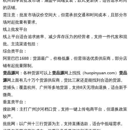
杭州四季青批发市场：涵盖中高端女装，款式更新快，适合追求时尚
的店铺。
需注意：批发市场议价空间大，但需承担交通和时间成本，且部分市
场对起批量有要求。
线上批发平台
线上平台适合追求效率、减少库存压力的经营者，支持一件代发和混
批。主流渠道包括：
综合类平台：
阿里巴巴1688：货源最广，价格低廉，但需筛选优质供应商，部分店
铺有起批量限制。
货品源
网：各种货源可以上
货品源
网上找找（huopinyuan.com）
货品
源
网上面有几十万个货源供应商，货比三家还是能找到合适的货源。
货捕头：覆盖杭州、广州等多地货源，支持8天无理由退换，适合新手
微商。
垂直类平台：
搜款网：主打广州沙河档口货，支持一键上传电商平台，但退换政策
较严。
批批网：以广州十三行货源为主，支持直播选款，适合中低端需求。