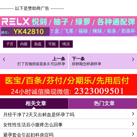
--------- 以下是赞助商广告 ---------
子宫
内膜
胎盘
可能
情况
上一条
下一条
打了宫颈癌疫苗多久可以怀孕
排卵期怎样易怀孕
相关文章
热门文章
月经干净了2天又出鲜血是怀孕了吗
女性性生活后小腹疼怎么回事
避孕套会引起妇科炎症吗