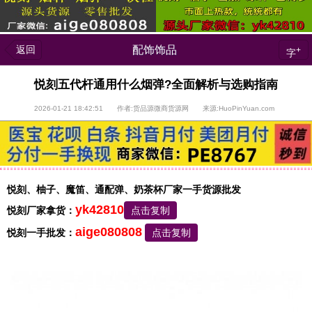
返回
配饰饰品
+
字
悦刻五代杆通用什么烟弹?全面解析与选购指南
2026-01-21 18:42:51 作者:货品源微商货源网 来源:HuoPinYuan.com
悦刻、柚子、魔笛、通配弹、奶茶杯厂家一手货源批发
yk42810
悦刻厂家拿货：
点击复制
aige080808
悦刻一手批发：
点击复制