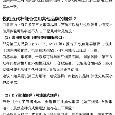
如果你手上有悦刻四代或幻影的烟弹，可以放心在五代杆上使用,口感
基本一致。
悦刻五代杆能否使用其他品牌的烟弹？
目前市面上有许多第三方烟弹品牌，声称可以适配悦刻设备，但实际
使用体验可能参差不齐,以下是几种常见情况：
（1）通用型烟弹（兼容悦刻磁吸接口）
部分第三方品牌（如YOOZ、MOTI等）推出了“悦刻兼容烟弹”，但由
于烟弹的雾化芯、电阻和烟油配比不同,可能会出现以下问题：
口感差异：烟雾量、击喉感可能与原厂烟弹不同。 漏油风险：第三方
烟弹的密封性可能不如悦刻原厂，容易漏油。 设备兼容性问题：部分
烟弹可能无法被五代杆识别，导致无法正常使用。
建议：如果尝试第三方烟弹，建议选择口碑较好的品牌,并优先购买小
包装测试。
（2）DIY注油烟弹（可注油式烟弹）
部分用户为了节省成本，会选择可注油式烟弹（如空烟弹+自购烟
油），虽然这种方式更经济,但存在以下风险：
烟油质量不稳定：劣质烟油可能影响口感，甚至损害健康。 雾化芯寿