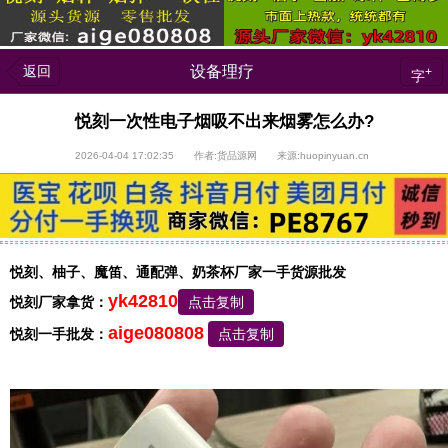
返回
设备理疗
+
字
悦刻一次性电子烟吸不出来烟雾怎么办?
2026-04-04 17:02:35 作者:货品源网 来源:huopinyuan.cn
悦刻、柚子、魔笛、通配弹、奶茶杯厂家一手货源批发
yk42810
悦刻厂家拿货：
点击复制
aige080808
悦刻一手批发：
点击复制