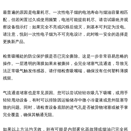
最普遍的原因是电量耗尽。一次性电子烟的电池寿命与烟油容量相匹
配，但若闲置过久或使用频繁，电池可能提前耗尽。请尝试吸吮并观
察设备指示灯：如果完全不亮或闪烁后熄灭，则基本可判定为没电。
请注意，悦刻一次性电子烟为不可充电设计，此时唯一安全的选择是
更换新产品。
检查吸嘴处的防尘保护膜是否已完全撕除。这是一步非常容易忽略的
操作。一层透明的薄膜如果未被撕掉，会完全堵塞气流通道，导致无
法正常吸气触发传感器。请仔细检查吸嘴端，确保没有任何塑料薄膜
残留。
气流通道堵塞也是常见原因。您可以尝试轻轻吹吸几下吸嘴，或用手
轻轻甩动设备，有时可以排除因运输储存中微小冷凝液或意外阻塞导
致的问题。同时，请检查设备底部的进气孔是否被异物堵塞或被手掌
完全覆盖，确保其畅通无阻。
如果以上方法均无效，则有可能是内部雾化器故障或烟油已完全耗