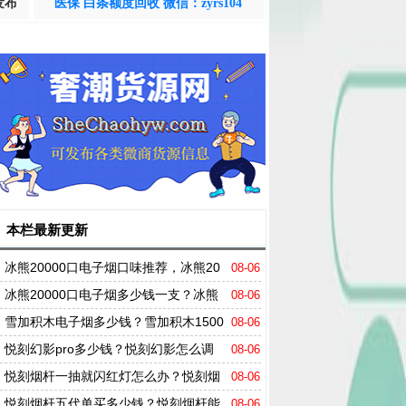
发布
医保 白条额度回收 微信：zyrs104
本栏最新更新
冰熊20000口电子烟口味推荐，冰熊20
08-06
000核心参数介绍
冰熊20000口电子烟多少钱一支？冰熊
08-06
20000一次性能抽多久？
雪加积木电子烟多少钱？雪加积木1500
08-06
0口味推荐
悦刻幻影pro多少钱？悦刻幻影怎么调
08-06
节烟雾大小？
悦刻烟杆一抽就闪红灯怎么办？悦刻烟
08-06
弹吸不出来烟怎么办？
悦刻烟杆五代单买多少钱？悦刻烟杆能
08-06