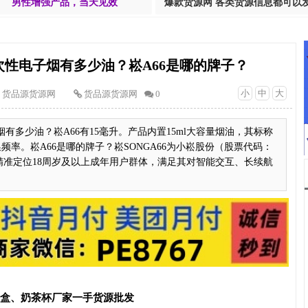
男性增强产品，当天见效
爆款货源网 各类货源信息都可以
0口一次性电子烟有多少油？崧A66是哪的牌子？
小
中
大
货品源货源网
货品源货源网
0
电子烟有多少油？崧A66有15毫升。产品内置15ml大容量烟油，其标称
换频率。崧A66是哪的牌子？崧SONGA66为小崧股份（股票代码：
备，精准定位18周岁及以上成年用户群体，满足其对智能交互、长续航
T盒、奶茶杯厂家一手货源批发