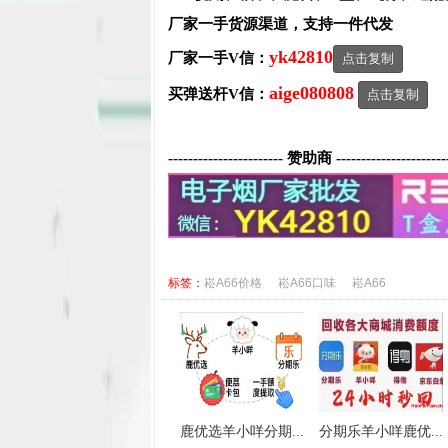
厂家一手货源渠道，支持一件代发
yk42810
厂家一手V信：
点击复制
aige080808
买弹送杆V信：
点击复制
----------------------- 赞助商 ----------------------
标签：
崧A66价格
崧A66口味
崧A66
鹿优选羊小咩分期...
分期乐羊小咩鹿优...