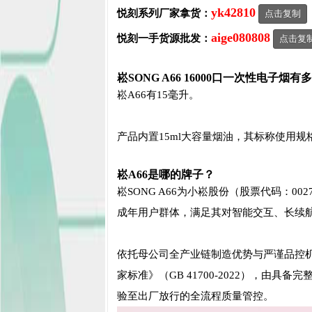
yk42810
悦刻系列厂家拿货：
点击复制
aige080808
悦刻一手货源批发：
点击复
崧SONG A66 16000口一次性电子烟有
崧A66有15毫升。
产品内置15ml大容量烟油，其标称使用规
崧A66是哪的牌子？
崧SONG A66为小崧股份（股票代码：00
成年用户群体，满足其对智能交互、长续
依托母公司全产业链制造优势与严谨品控
家标准》（GB 41700-2022），由
验至出厂放行的全流程质量管控。