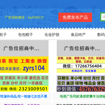
免费发布产品
广告招租微信：Jay0594123
鞋子
包包帽子
化妆护肤
食品特产
数码
男性滋补佳品,吃一粒做七次也不累
电视广告同款通便胶囊专治便