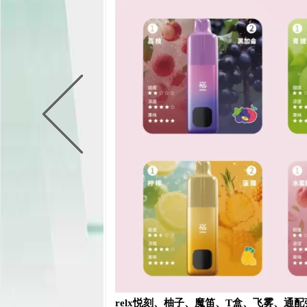
relx悦刻、柚子、魔笛、T盒、飞雾、通