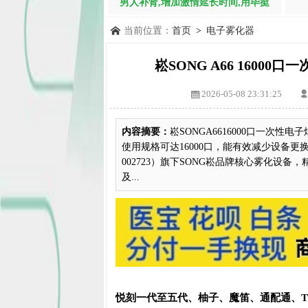
男人补肾,增加激情延长时间,用毕挺
当前位置：
首页
>
电子雾化器
崧SONG A66 1600
2026-05-08 23:31:25
内容摘要：
崧SONGA6616000口一次性
使用规格可达16000口，能有效减少设备更
002723）旗下SONG崧品牌核心雾化设
及...
悦刻一代至五代、柚子、魔笛、通配通、