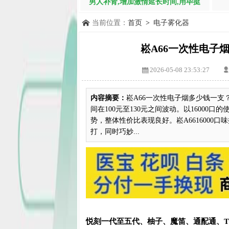
男人补肾,增加激情延长时间,用毕挺
当前位置：
首页
>
电子雾化器
崧A66一次性电子烟
2026-05-08 23:53:27
内容摘要：
崧A66一次性电子烟多少钱一支
间在100元至130元之间波动。以16000
势，整体性价比表现良好。崧A6616000
打，同时巧妙...
悦刻一代至五代、柚子、魔笛、通配通、