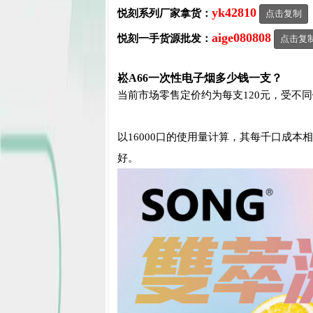
yk42810
悦刻系列厂家拿货：
点击复制
aige080808
悦刻一手货源批发：
点击复
崧A66一次性电子烟多少钱一支？
当前市场零售定价约为每支120元，受不同
以16000口的使用量计算，其每千口成本
好。