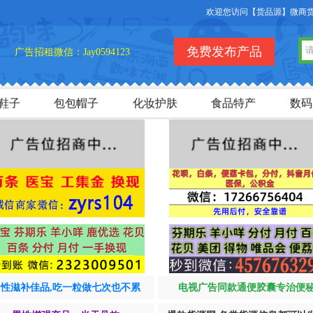
欢迎您访问【货品源】微商货源网站，本
免费发布产品
广告招租微信：Jay0594123
鞋子
包包帽子
化妆护肤
食品特产
数码
男性滋补佳品,吃一粒做七次也不累
电视广告同款通便胶囊专治便