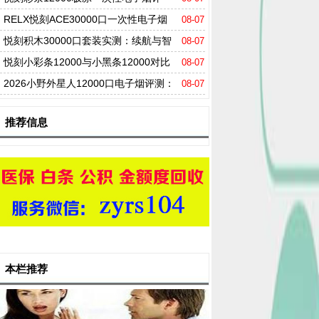
测：超大容量与极致冰爽体验解析
RELX悦刻ACE30000口一次性电子烟
08-07
实测：持久续航+三档功率调节，高端新品实
悦刻积木30000口套装实测：续航与智
08-07
测体验
能双重提升，口感实测
悦刻小彩条12000与小黑条12000对比
08-07
评测：口感差异解析及选购指南
2026小野外星人12000口电子烟评测：
08-07
参数解析、续航实测与口味全览，对比雪加、
推荐信息
柚子谁更胜一筹？
本栏推荐