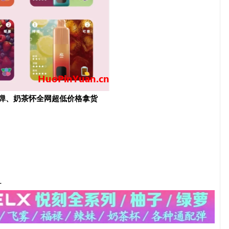
配弹、奶茶怀全网超低价格拿货
-