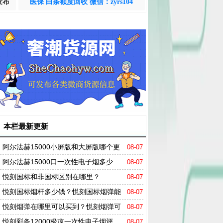
发布
医保 白条额度回收 微信：zyrs104
本栏最新更新
阿尔法赫15000小屏版和大屏版哪个更
08-07
值得买？
阿尔法赫15000口一次性电子烟多少
08-07
钱？阿尔法赫15000口能抽多久？
悦刻国标和非国标区别在哪里？
08-07
悦刻国标烟杆多少钱？悦刻国标烟弹能
08-07
抽多少口？
悦刻烟弹在哪里可以买到？悦刻烟弹可
08-07
以用多长时间？
悦刻彩条12000极凉一次性电子烟评
08-07