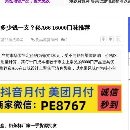
男性增强产品，当天见效
爆款货源网 各类货源信息都可以
多少钱一支？崧A66 16000口味推荐
小
中
大
货品源货源网
货品源货源网
0
？当前市场零售定价约为每支120元，受不同销售渠道影响，价格区
口的使用量计算，其每千口成本相较于市面上常见的8000口产品更具优
口味推荐崧A66在口味设计上聚焦于清爽风格，以水果风味作为核心主
T盒、奶茶杯厂家一手货源批发