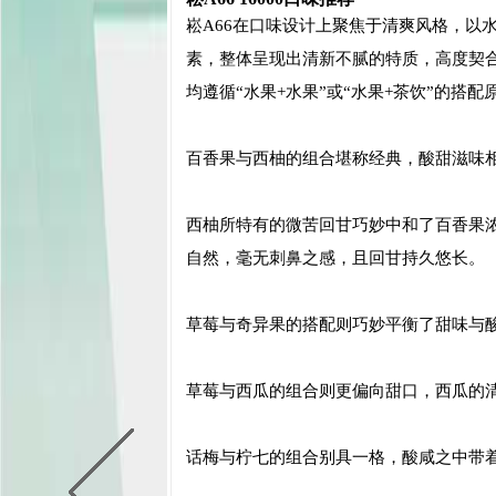
崧A66在口味设计上聚焦于清爽风格，以
素，整体呈现出清新不腻的特质，高度契合
均遵循“水果+水果”或“水果+茶饮”的搭
百香果与西柚的组合堪称经典，酸甜滋味
西柚所特有的微苦回甘巧妙中和了百香果
自然，毫无刺鼻之感，且回甘持久悠长。
草莓与奇异果的搭配则巧妙平衡了甜味与
草莓与西瓜的组合则更偏向甜口，西瓜的
话梅与柠七的组合别具一格，酸咸之中带