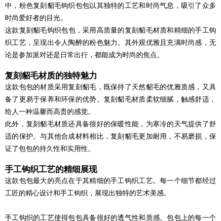
中，粉色复刻貂毛钩织包包以其独特的工艺和时尚气息，吸引了众多
时尚爱好者的目光。
这款
复刻
貂毛钩织包包，采用高质量的
复刻
貂毛材质和精细的手工钩
织工艺，呈现出令人陶醉的粉色魅力。其外观优雅且充满时尚感，无
论是参加派对还是日常出行，都能成为时尚的焦点。
复刻
貂毛材质的独特魅力
这款包包的材质采用
复刻
貂毛，既保持了天然貂毛的优雅质感，又具
备了更易于保养和环保的优势。
复刻
貂毛材质柔软细腻，触感舒适，
给人一种温馨而高贵的感觉。
此外，
复刻
貂毛材质还具备很好的保暖性能，为寒冷的天气提供了舒
适的保护。与其他合成材料相比，
复刻
貂毛更加耐用，不易磨损，保
证了包包的持久性和实用性。
手工钩织工艺的精细展现
这款包包最大的亮点在于其精细的手工钩织工艺。每一个细节都经过
工匠的精心设计和手工钩织，展现出独特的艺术美感。
手工钩织的工艺使得包包具备很好的透气性和质感。包包上的每一个