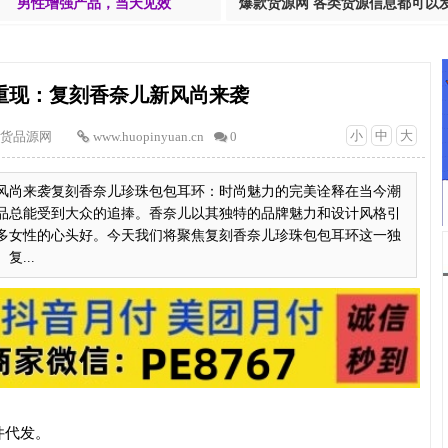
男性增强产品，当天见效
爆款货源网 各类货源信息都可以
重现：复刻香奈儿新风尚来袭
小
中
大
货品源网
www.huopinyuan.cn
0
风尚来袭复刻香奈儿珍珠包包耳环：时尚魅力的完美诠释在当今潮
品总能受到大众的追捧。香奈儿以其独特的品牌魅力和设计风格引
多女性的心头好。今天我们将聚焦复刻香奈儿珍珠包包耳环这一独
...
件代发。