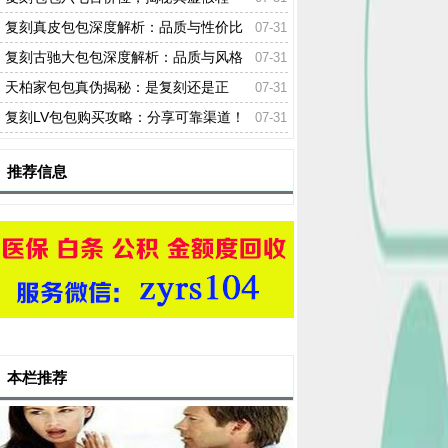
度！
复刻真皮包包深度解析：品质与性价比
07-31
的双重考量！
复刻古驰大包包深度解析：品质与风格
07-31
如何？
天柏家包包真伪揭秘：是复刻还是正
07-31
品？
复刻LV包包购买攻略：分享可靠渠道！
07-31
推荐信息
本栏推荐