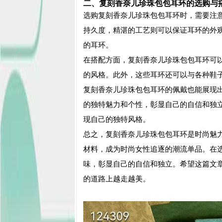
二、
复刻
香奈儿珍珠包包耳环的选购与
选购
复刻
香奈儿珍珠包包耳环时，需要注
持久度，精湛的工艺则可以保证耳环的外
的耳环。
在搭配方面，
复刻
香奈儿珍珠包包耳环可
的风格。此外，这些耳环还可以与各种鞋
复刻
香奈儿珍珠包包耳环的佩戴也能展现
的独特魅力和个性，彰显自己的自信和独
现自己的独特风格。
总之，
复刻
香奈儿珍珠包包耳环是时尚魅
材料，成为时尚女性追逐的潮流单品。在
味，彰显自己的自信和独立。希望这篇文
的道路上越走越美。