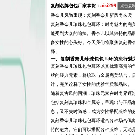
aisi299
复刻名牌包包
厂家拿货：
点击复
香奈儿风尚重现：复刻香奈儿新风尚来袭
复刻香奈儿珍珠包包耳环：时尚魅力的完
能受到大众的追捧。香奈儿以其独特的品
多女性的心头好。今天我们将聚焦
复刻
香
释。
一、
复刻
香奈儿珍珠包包耳环的流行魅
复刻
香奈儿珍珠包包耳环以其优雅高贵的
牌的经典元素，将珍珠与金属完美结合，
计，完美诠释了女性的优雅气质和品味。
随着复古风的回潮，珍珠元素在时尚界逐
包括
复刻
真珍珠和金属等，呈现出与正品
息，又不失时尚感，成为女性搭配服饰的
复刻
香奈儿珍珠包包耳环适合各种场合佩
特的魅力。它们可以搭配各种服饰，无论