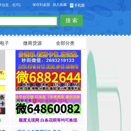
保存到桌面
加入收藏
可以免费发布淘宝客商品信息。
搜 索
电子
微商货源
全部分类
秘
额度兑现网 白条花呗等均可换现