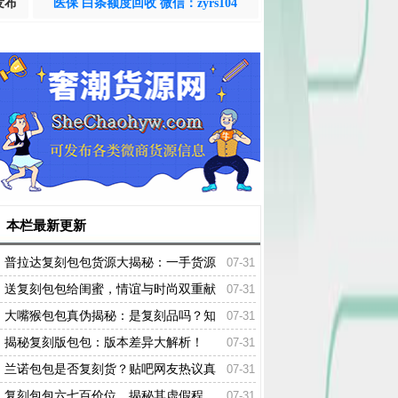
发布
医保 白条额度回收 微信：zyrs104
本栏最新更新
普拉达复刻包包货源大揭秘：一手货源
07-31
渠道火热出炉！
送复刻包包给闺蜜，情谊与时尚双重献
07-31
礼！
大嘴猴包包真伪揭秘：是复刻品吗？知
07-31
乎热议解读！
揭秘复刻版包包：版本差异大解析！
07-31
兰诺包包是否复刻货？贴吧网友热议真
07-31
相揭晓！
复刻包包六七百价位，揭秘其虚假程
07-31