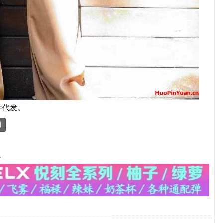
件代发。
制
-