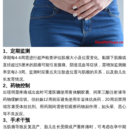
1、定期监测
孕期每4-6周需进行超声检查评估肌瘤大小及位置变化。黏膜下肌瘤或
直径超过5厘米的肌瘤可能引发腹痛、阴道流血等症状，需增加监测频
率至每2-3周。监测时应重点关注胎盘位置与肌瘤的关系，以及胎儿生
长发育情况。
2、药物控制
出现明显疼痛或出血时可遵医嘱使用黄体酮胶囊、间苯三酚注射液等
药物缓解症状。但妊娠12周前应避免使用非甾体抗炎药，20周后禁用
缩宫素受体拮抗剂。用药期间需密切观察药物副作用，如头晕、恶心
等不良反应。
3、手术干预
当肌瘤导致反复流产、胎儿生长受限或严重疼痛时，可考虑在孕中期