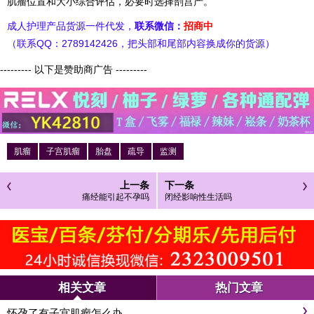
肌瘤位置和大小综合评估，必要时选择剖宫产。
成人护理产品货源一件代发，
联系微信：
招商中
（联系QQ：2789142426，把头部和尾部内容换成你的货源）
--------- 以下是赞助商广告 ---------
肌瘤
子宫肌瘤
胎盘
疏导
监测
上一条
下一条
痛经能引起不孕吗
闭经影响性生活吗
相关文章
热门文章
怀孕了有子宫肌瘤怎么办