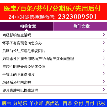
相关文章
热门文章
闭经影响性生活吗
怀孕了有宫颈息肉怎么办
后脑勺长红疙瘩毛囊炎图片
妇科恶性肿瘤专用靶向产品物适应症全面整理
霉菌性阴炎会传染给老公吗
手臂上的毛囊炎图片
绝经后还能同房吗
卵巢囊肿可以性生活吗