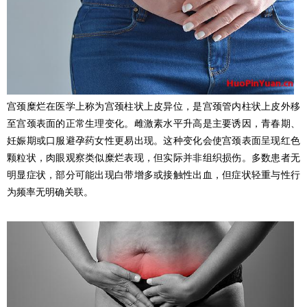
宫颈糜烂在医学上称为宫颈柱状上皮异位，是宫颈管内柱状上皮外移
至宫颈表面的正常生理变化。雌激素水平升高是主要诱因，青春期、
妊娠期或口服避孕药女性更易出现。这种变化会使宫颈表面呈现红色
颗粒状，肉眼观察类似糜烂表现，但实际并非组织损伤。多数患者无
明显症状，部分可能出现白带增多或接触性出血，但症状轻重与性行
为频率无明确关联。