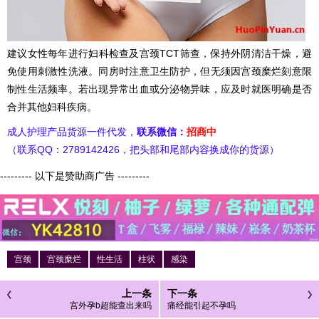
建议女性每年进行妇科检查及宫颈TCT筛查，保持外阴清洁干燥，避
免使用刺激性洗液。同房时注意卫生防护，但无须因宫颈糜烂刻意限
制性生活频率。若出现异常出血或分泌物异味，应及时就医明确是否
合并其他妇科疾病。
成人护理产品货源一件代发，
联系微信：
招商中
（联系QQ：2789142426，把头部和尾部内容换成你的货源）
--------- 以下是赞助商广告 ---------
宫颈
宫颈糜烂
性生活
柱状
感染
上一条
下一条
宫外孕b超能查出来吗
痛经能引起不孕吗