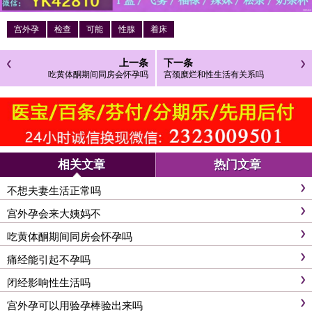
宫外孕
检查
可能
性腺
着床
上一条
下一条
吃黄体酮期间同房会怀孕吗
宫颈糜烂和性生活有关系吗
相关文章
热门文章
不想夫妻生活正常吗
宫外孕会来大姨妈不
吃黄体酮期间同房会怀孕吗
痛经能引起不孕吗
闭经影响性生活吗
宫外孕可以用验孕棒验出来吗