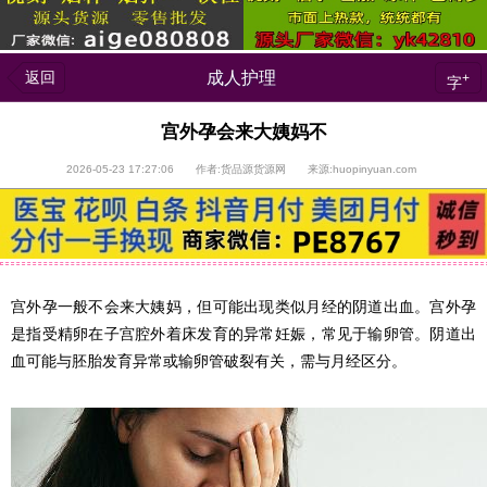
返回
成人护理
+
字
宫外孕会来大姨妈不
2026-05-23 17:27:06 作者:货品源货源网 来源:huopinyuan.com
宫外孕一般不会来大姨妈，但可能出现类似月经的阴道出血。宫外孕
是指受精卵在子宫腔外着床发育的异常妊娠，常见于输卵管。阴道出
血可能与胚胎发育异常或输卵管破裂有关，需与月经区分。