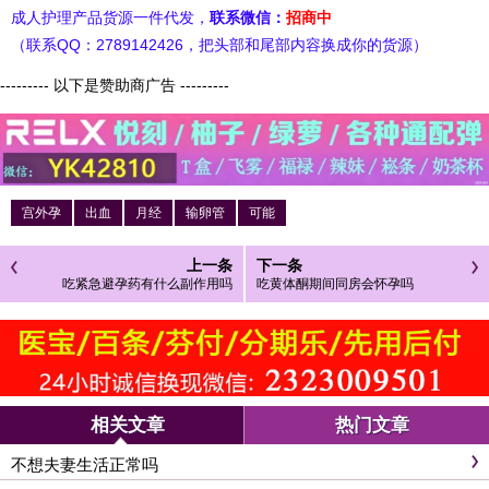
成人护理产品货源一件代发，
联系微信：
招商中
（联系QQ：2789142426，把头部和尾部内容换成你的货源）
--------- 以下是赞助商广告 ---------
宫外孕
出血
月经
输卵管
可能
上一条
下一条
吃紧急避孕药有什么副作用吗
吃黄体酮期间同房会怀孕吗
相关文章
热门文章
不想夫妻生活正常吗