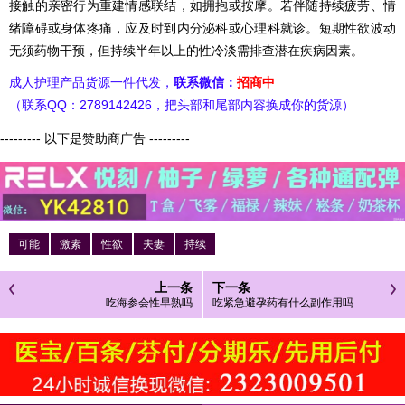
接触的亲密行为重建情感联结，如拥抱或按摩。若伴随持续疲劳、情
绪障碍或身体疼痛，应及时到内分泌科或心理科就诊。短期性欲波动
无须药物干预，但持续半年以上的性冷淡需排查潜在疾病因素。
成人护理产品货源一件代发，
联系微信：
招商中
（联系QQ：2789142426，把头部和尾部内容换成你的货源）
--------- 以下是赞助商广告 ---------
可能
激素
性欲
夫妻
持续
上一条
下一条
吃海参会性早熟吗
吃紧急避孕药有什么副作用吗