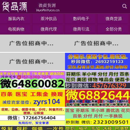
服装内衣
茶冲饮品
数码电子
微商货源
电视购物
微商代理
微商引流
全部分类