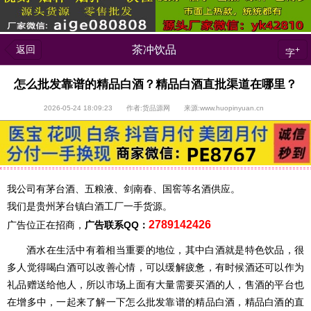
返回
茶冲饮品
+
字
怎么批发靠谱的精品白酒？精品白酒直批渠道在哪里？
2026-05-24 18:09:23 作者:货品源网 来源:www.huopinyuan.cn
我公司有茅台酒、五粮液、剑南春、国窖等名酒供应。
我们是贵州茅台镇白酒工厂一手货源。
2789142426
广告位正在招商，
广告联系QQ：
酒水在生活中有着相当重要的地位，其中白酒就是特色饮品，很
多人觉得喝白酒可以改善心情，可以缓解疲惫，有时候酒还可以作为
礼品赠送给他人，所以市场上面有大量需要买酒的人，售酒的平台也
在增多中，一起来了解一下怎么批发靠谱的精品白酒，精品白酒的直