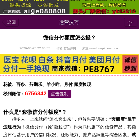
返回
运营技巧
+
字
微信分付额度怎么提？
2026-05-25 22:05:55 作者:货品源网 来源:www.huopinyuan.cn
花被、百条、芬期乐、羊小咩、月付 额度换现
6756342
秒到微信：
点击复制
什么是“套微信分付额度”？
很多人一上来就问“怎么套出来”，但首先要明确：
“套额度”属于
违规行为
！微信分付（原“微粒贷”）作为腾讯旗下的信贷产品，其额
度评估基于用户的信用状况、还款能力、账户活跃度等综合因素。
试