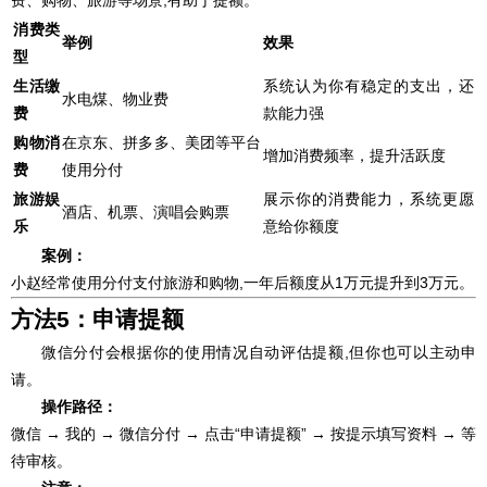
费、购物、旅游等场景,有助于提额。
消费类
举例
效果
型
生活缴
系统认为你有稳定的支出，还
水电煤、物业费
费
款能力强
购物消
在京东、拼多多、美团等平台
增加消费频率，提升活跃度
费
使用分付
旅游娱
展示你的消费能力，系统更愿
酒店、机票、演唱会购票
乐
意给你额度
案例：
小赵经常使用分付支付旅游和购物,一年后额度从1万元提升到3万元。
方法5：申请提额
微信分付会根据你的使用情况自动评估提额,但你也可以主动申
请。
操作路径：
微信 → 我的 → 微信分付 → 点击“申请提额” → 按提示填写资料 → 等
待审核。