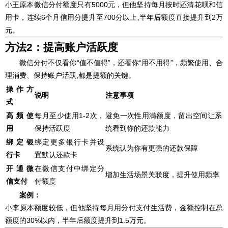
小王原本微信分付额度只有5000元，但他坚持每月按时还清花呗和信
用卡，连续6个月信用分提升至700分以上,半年后额度直接提升到2万
元。
方法2：提高账户活跃度
微信分付不仅看你“值不值得”，还看你“用不用得”，频繁使用、合
理消费、保持账户活跃,都是提额的关键。
操作方
说明
注意事项
式
高频使
每月至少使用1-2次，
避免一次性用满额度，留出空间让系
用
保持活跃度
统看到你的还款能力
绑定银
绑定更多银行卡并设
系统认为你有更强的还款保障
行卡
置默认还款卡
开通微
在微信支付中绑定分
增加生活场景关联度，提升使用频率
信支付
付额度
案例：
小李原本额度较低，但他坚持每月用分付支付生活费，金额控制在总
额度的30%以内，半年后额度提升到1.5万元。