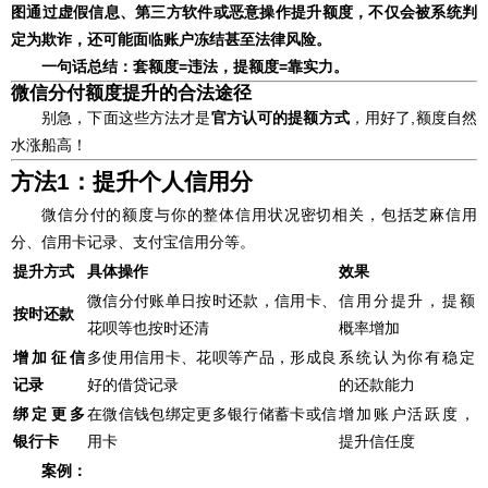
图通过虚假信息、第三方软件或恶意操作提升额度，不仅会被系统判
定为欺诈，还可能面临账户冻结甚至法律风险。
一句话总结：套额度=违法，提额度=靠实力。
微信分付额度提升的合法途径
别急，下面这些方法才是
官方认可的提额方式
，用好了,额度自然
水涨船高！
方法1：提升个人信用分
微信分付的额度与你的整体信用状况密切相关，包括芝麻信用
分、信用卡记录、支付宝信用分等。
提升方式
具体操作
效果
微信分付账单日按时还款，信用卡、
信用分提升，提额
按时还款
花呗等也按时还清
概率增加
增加征信
多使用信用卡、花呗等产品，形成良
系统认为你有稳定
记录
好的借贷记录
的还款能力
绑定更多
在微信钱包绑定更多银行储蓄卡或信
增加账户活跃度，
银行卡
用卡
提升信任度
案例：