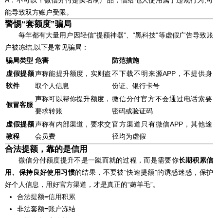
A：不可以！微信分付是实名制产品，借给他人使用属于违规行为,可
能导致双方账户受限。
警惕“套额度”骗局
每年都有大量用户因轻信“提额神器”、“黑科技”等虚假广告导致账
户被冻结,以下是常见骗局：
骗局类型
危害
防范措施
虚假提额
声称能提升额度，实则盗
不下载不明来源APP，不提供身
软件
取个人信息
份证、银行卡号
声称可以帮你提升额度，
微信分付官方不会通过电话索要
假冒客服
要求转账
密码或验证码
虚假提额
声称有内部渠道，要求交
官方渠道只有微信APP，其他途
教程
会员费
径均为虚假
合法提额，靠的是信用
微信分付额度提升不是一蹴而就的过程，而是需要你
长期积累信
用、保持良好使用习惯
的结果，不要被“快速提额”的诱惑迷惑，保护
好个人信息，用好官方渠道，才是真正的“薅羊毛”。
合法提额=信用积累
非法套额=账户冻结