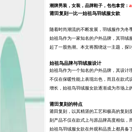
a
潮牌男装，
女装，品牌鞋子，包包
拿货：
莆田复刻一比一始祖鸟羽绒服女款
随着时尚潮流的不断发展，羽绒服作为冬
始祖鸟作为一家知名的户外品牌，其羽绒
起了一股热潮。本文将围绕这一主题，探
始祖鸟品牌与羽绒服设计
始祖鸟作为一个知名的户外品牌，其设计
不仅在保暖性能上表现出色，而且在款式
增长，始祖鸟羽绒服女款逐渐成为市场上
莆田
复刻
的特点
莆田
复刻
，以其精湛的工艺和极高的
复刻
刻
产品不仅在款式上与原品牌高度相似，
始祖鸟羽绒服女款在外观和品质上都具备