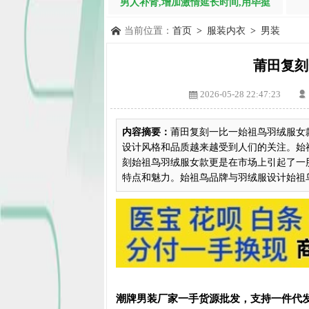
男人补肾,增加激情延长时间,用毕挺
当前位置：
首页
>
服装内衣
>
男装
莆田复刻
2026-05-28 22:47:23
内容摘要：
莆田复刻一比一始祖鸟羽绒服女
设计风格和品质越来越受到人们的关注。始
刻始祖鸟羽绒服女款更是在市场上引起了一
特点和魅力。始祖鸟品牌与羽绒服设计始祖鸟作
潮牌男装厂家一手货源批发，支持一件代