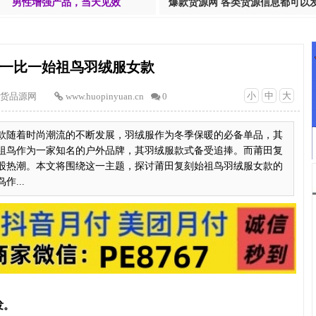
男性增强产品，当天见效
爆款货源网 各类货源信息都可以
一比一始祖鸟羽绒服女款
小
中
大
货品源网
www.huopinyuan.cn
0
款随着时尚潮流的不断发展，羽绒服作为冬季保暖的必备单品，其
祖鸟作为一家知名的户外品牌，其羽绒服款式备受追捧。而莆田复
股热潮。本文将围绕这一主题，探讨莆田复刻始祖鸟羽绒服女款的
...
发。