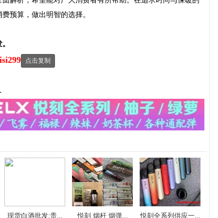
全面解析，希望能对广大消费者有所帮助。在追求时尚与保暖的
消费预算，做出明智的选择。
发。
isi299
点击复制
-
现货白酒批发:贵...
悦刻 烟杆 烟弹...
悦刻全系列供应一...