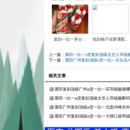
复刻一比一茅台 ...
悦刻柚子绿萝通配...
上一篇：
莆田一比一a货复刻顶级太空人羽绒
下一篇：
莆田广州复刻顶级a货一比一石头岛
相关文章
莆田复刻顶级广州a货一比一买羽绒服搜
网站
莆田一比一a货复刻顶级太空人羽绒服断
莆田广州复刻顶级a货一比一北面冲锋衣
收纳推荐
莆田广州复刻顶级a货一比一大牌口袋羽
图片高清