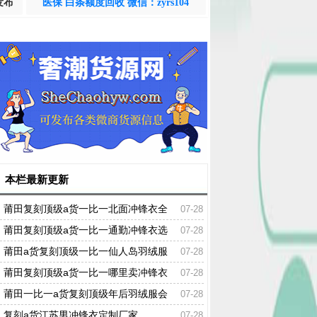
发布
医保 白条额度回收 微信：zyrs104
本栏最新更新
莆田复刻顶级a货一比一北面冲锋衣全
07-28
细节
莆田复刻顶级a货一比一通勤冲锋衣选
07-28
什么系列
莆田a货复刻顶级一比一仙人岛羽绒服
07-28
质量如何
莆田复刻顶级a货一比一哪里卖冲锋衣
07-28
莆田一比一a货复刻顶级年后羽绒服会
07-28
打折吗
复刻a货江苏男冲锋衣定制厂家
07-28