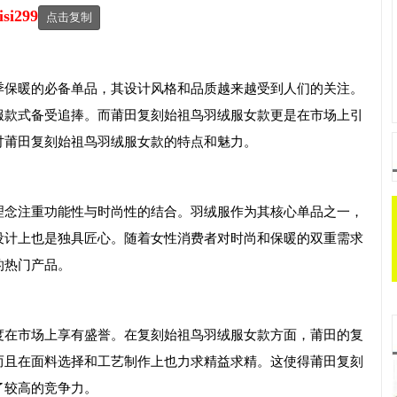
isi299
点击复制
季保暖的必备单品，其设计风格和品质越来越受到人们的关注。
服款式备受追捧。而莆田复刻始祖鸟羽绒服女款更是在市场上引
讨莆田
复刻
始祖鸟羽绒服女款的特点和魅力。
理念注重功能性与时尚性的结合。羽绒服作为其核心单品之一，
设计上也是独具匠心。随着女性消费者对时尚和保暖的双重需求
的热门产品。
度在市场上享有盛誉。在
复刻
始祖鸟羽绒服女款方面，莆田的
复
而且在面料选择和工艺制作上也力求精益求精。这使得莆田
复刻
了较高的竞争力。