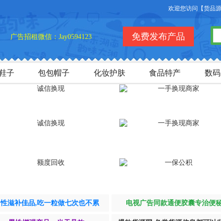
欢迎您访问【货品源】微
免费发布产品
广告招租微信：Jay0594123
鞋子
包包帽子
化妆护肤
食品特产
数码
男性滋补佳品,吃一粒做七次也不累
电视广告同款通便胶囊专治便