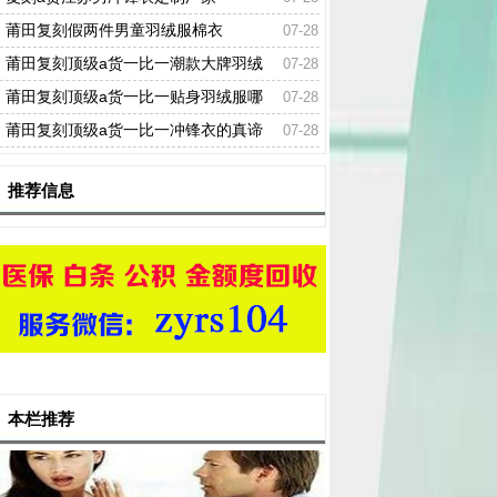
莆田复刻假两件男童羽绒服棉衣
07-28
莆田复刻顶级a货一比一潮款大牌羽绒
07-28
服图片
莆田复刻顶级a货一比一贴身羽绒服哪
07-28
个最保暖
莆田复刻顶级a货一比一冲锋衣的真谛
07-28
是什么
推荐信息
本栏推荐