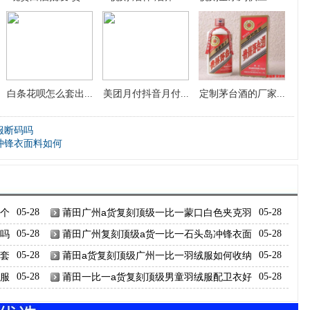
白条花呗怎么套出...
美团月付抖音月付...
定制茅台酒的厂家...
服断码吗
冲锋衣面料如何
哪个
05-28
莆田广州a货复刻顶级一比一蒙口白色夹克羽
05-28
绒服
码吗
05-28
莆田广州复刻顶级a货一比一石头岛冲锋衣面
05-28
料如何
外套
05-28
莆田a货复刻顶级广州一比一羽绒服如何收纳
05-28
无帽子
绒服
05-28
莆田一比一a货复刻顶级男童羽绒服配卫衣好
05-28
看吗