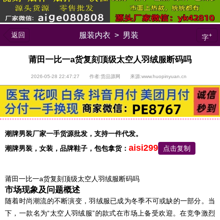
返回
服装内衣
>
男装
+
字
莆田一比一a货复刻顶级太空人羽绒服断码吗
2026-05-28 22:47:27 作者:货品源网 来源:www.huopinyuan.cn
潮牌男装厂家一手货源批发，支持一件代发。
aisi299
潮牌男装，
女装，品牌鞋子，包包
拿货：
点击复制
莆田一比一a货复刻顶级太空人羽绒服断码吗
市场现象及问题概述
随着时尚潮流的不断演变，羽绒服已成为冬季不可或缺的一部分。当
下，一款名为“太空人羽绒服”的款式在市场上备受欢迎。在竞争激烈