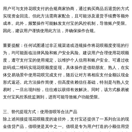
用户可与支持花呗支付的合规商家协商，通过购买商品后退货的方式
实现资金回流。但此方法需商家配合，且可能涉及退货手续费等额外
成本。此外，频繁操作可能触发支付宝的风控机制，导致账户受限。
因此，建议用户谨慎使用此方法，并确保操作合规。
重要提醒：任何试图通过非正规渠道或违规操作将花呗额度变现的行
为，均可能面临法律风险和账户安全风险。建议用户合理使用花呗额
度，遵守支付宝的使用规定，以维护个人信用和账户安全。可通过收
款码或二维码实现花呗额度提现，具体操作是借助朋友、熟人，在实
体交易场景中使用花呗完成支付，随后让对方将相应支付金额以现金
形式返还。此方法操作简便，但高度依赖信任基础，特别是与熟人交
易时，一旦出现纠纷，往往难以获得有效解决。同时，该方式极易被
支付宝风控系统监测到，进而可能导致账户功能受限。
三、替代提现方式：使用借呗等合法产品
除上述间接提现花呗额度的途径外，支付宝还提供了一系列合法的现
金借贷产品，借呗便是其中之一。借呗是专为用户打造的小额信用贷