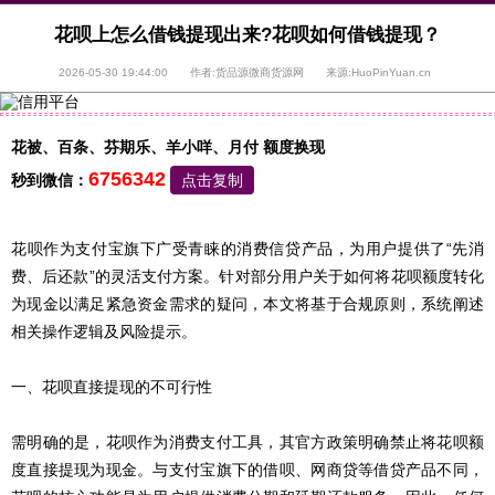
花呗上怎么借钱提现出来?花呗如何借钱提现？
2026-05-30 19:44:00 作者:货品源微商货源网 来源:HuoPinYuan.cn
花被、百条、芬期乐、羊小咩、月付 额度换现
6756342
秒到微信：
点击复制
花呗作为支付宝旗下广受青睐的消费信贷产品，为用户提供了“先消
费、后还款”的灵活支付方案。针对部分用户关于如何将花呗额度转化
为现金以满足紧急资金需求的疑问，本文将基于合规原则，系统阐述
相关操作逻辑及风险提示。
一、花呗直接提现的不可行性
需明确的是，花呗作为消费支付工具，其官方政策明确禁止将花呗额
度直接提现为现金。与支付宝旗下的借呗、网商贷等借贷产品不同，