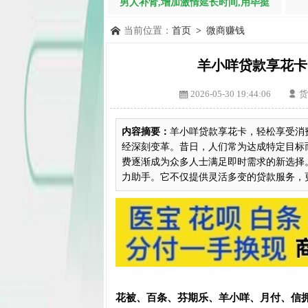
男人补肾,增加激情延长时间,用毕挺
当前位置：
首页
>
微商赚钱
羊小咩贷款享花卡
2026-05-30 19:44:06
货
内容摘要：
羊小咩贷款享花卡，轻松享受消
经深刻变革。昔日，人们常为达成特定目标
费逐渐成为众多人士满足即时需求的新选择
力助手。它不仅提供灵活多变的贷款服务，更让
花被、百条、芬期乐、羊小咩、月付、信拥