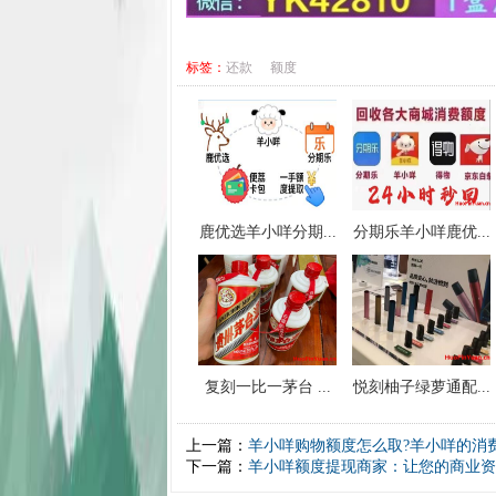
标签：
还款
额度
鹿优选羊小咩分期...
分期乐羊小咩鹿优...
复刻一比一茅台 ...
悦刻柚子绿萝通配...
上一篇：
羊小咩购物额度怎么取?羊小咩的消
下一篇：
羊小咩额度提现商家：让您的商业资