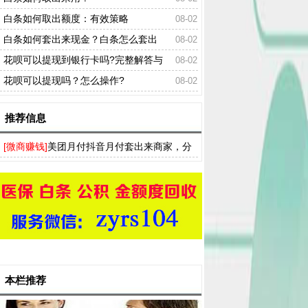
白条如何取出额度：有效策略
08-02
白条如何套出来现金？白条怎么套出
08-02
来？
花呗可以提现到银行卡吗?完整解答与
08-02
稳妥替代方案
花呗可以提现吗？怎么操作?
08-02
推荐信息
[微商赚钱]
美团月付抖音月付套出来商家，分
付白条得物羊小咩提现流程分享
本栏推荐