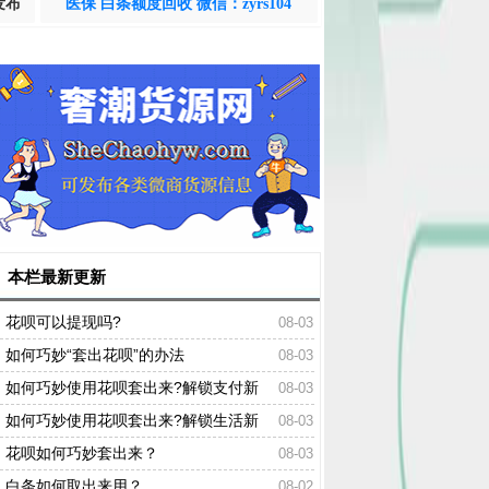
发布
医保 白条额度回收 微信：zyrs104
本栏最新更新
花呗可以提现吗?
08-03
如何巧妙“套出花呗”的办法
08-03
如何巧妙使用花呗套出来?解锁支付新
08-03
姿势！
如何巧妙使用花呗套出来?解锁生活新
08-03
姿势！轻松掌握
花呗如何巧妙套出来？
08-03
白条如何取出来用？
08-02