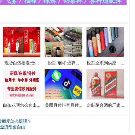
现货白酒批发:贵...
悦刻 烟杆 烟弹...
悦刻全系列供应一...
白条花呗怎么套出...
美团月付抖音月付...
定制茅台酒的厂家...
费额度怎么提现？
金流动更自由