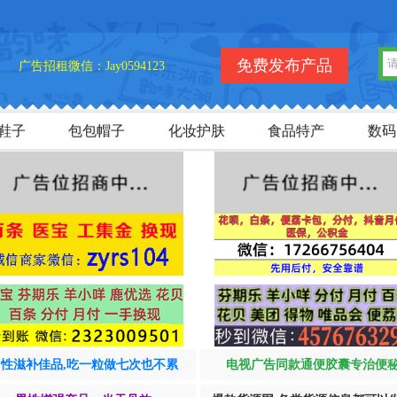
免费发布产品
广告招租微信：Jay0594123
鞋子
包包帽子
化妆护肤
食品特产
数码
男性滋补佳品,吃一粒做七次也不累
电视广告同款通便胶囊专治便