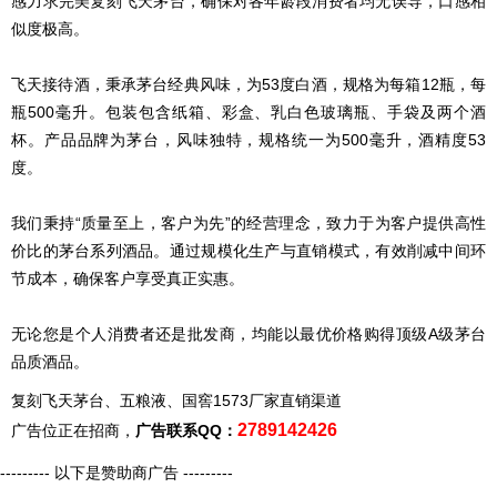
感力求完美复刻飞天茅台，确保对各年龄段消费者均无误导，口感相
似度极高。
飞天接待酒，秉承茅台经典风味，为53度白酒，规格为每箱12瓶，每
瓶500毫升。包装包含纸箱、彩盒、乳白色玻璃瓶、手袋及两个酒
杯。产品品牌为茅台，风味独特，规格统一为500毫升，酒精度53
度。
我们秉持“质量至上，客户为先”的经营理念，致力于为客户提供高性
价比的茅台系列酒品。通过规模化生产与直销模式，有效削减中间环
节成本，确保客户享受真正实惠。
无论您是个人消费者还是批发商，均能以最优价格购得顶级A级茅台
品质酒品。
复刻飞天茅台、五粮液、国窖1573厂家直销渠道
2789142426
广告位正在招商，
广告联系QQ：
--------- 以下是赞助商广告 ---------