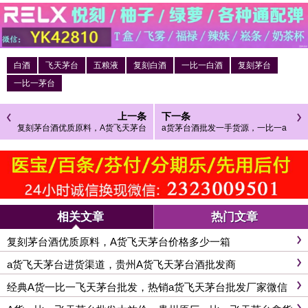
白酒
飞天茅台
五粮液
复刻白酒
一比一白酒
复刻茅台
一比一茅台
上一条
下一条
复刻茅台酒优质原料，A货飞天茅台
a货茅台酒批发一手货源，一比一a
价格多少一箱
货茅台53度商家
相关文章
热门文章
复刻茅台酒优质原料，A货飞天茅台价格多少一箱
a货飞天茅台进货渠道，贵州A货飞天茅台酒批发商
经典A货一比一飞天茅台批发，热销a货飞天茅台批发厂家微信