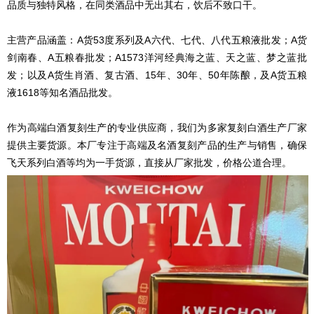
品质与独特风格，在同类酒品中无出其右，饮后不致口干。
主营产品涵盖：A货53度系列及A六代、七代、八代五粮液批发；A货
剑南春、A五粮春批发；A1573洋河经典海之蓝、天之蓝、梦之蓝批
发；以及A货生肖酒、复古酒、15年、30年、50年陈酿，及A货五粮
液1618等知名酒品批发。
作为高端白酒复刻生产的专业供应商，我们为多家复刻白酒生产厂家
提供主要货源。本厂专注于高端及名酒复刻产品的生产与销售，确保
飞天系列白酒等均为一手货源，直接从厂家批发，价格公道合理。