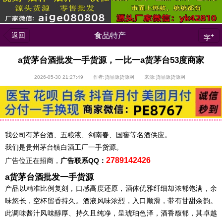
返回
食品特产
+
字
a货茅台酒批发一手货源，一比一a货茅台53度商家
2026-05-30 21:27:49 作者:货品源货源网 来源:货品源货源网
我公司有茅台酒、五粮液、剑南春、国窖等名酒供应。
我们是贵州茅台镇白酒工厂一手货源。
2789142426
广告位正在招商，
广告联系QQ：
a货茅台酒批发一手货源
产品以精准比例复刻，口感高度还原，酒体优雅纤细却浓郁饱满，余
味悠长，空杯留香持久。酒液风味浓烈，入口顺滑，带有甘甜余韵。
此调味酱汁风味醇厚、持久且纯净，呈琥珀色泽，酒香馥郁，其卓越