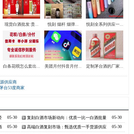
现货白酒批发:贵...
悦刻 烟杆 烟弹...
悦刻全系列供应一...
白条花呗怎么套出...
美团月付抖音月付...
定制茅台酒的厂家...
源供应商
茅台53度商家
经
05-30
复刻白酒市场新动向：优质一比一白酒批量
05-30
供应
酒
05-30
高端白酒复刻市场：甄选优质一手货源供应
05-30