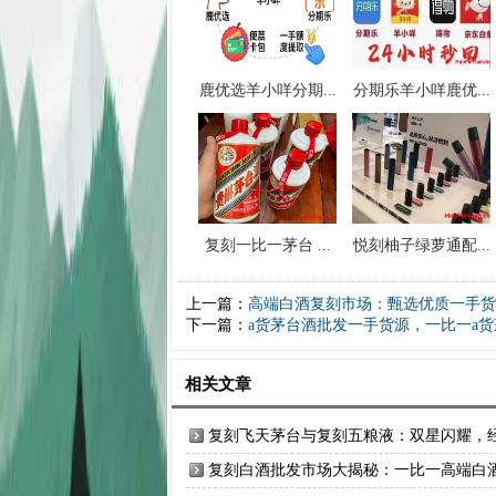
鹿优选羊小咩分期...
分期乐羊小咩鹿优...
复刻一比一茅台 ...
悦刻柚子绿萝通配...
上一篇：
高端白酒复刻市场：甄选优质一手货
下一篇：
a货茅台酒批发一手货源，一比一a货
相关文章
复刻飞天茅台与复刻五粮液：双星闪耀，
典酱香与浓香触手可及
复刻白酒批发市场大揭秘：一比一高端白