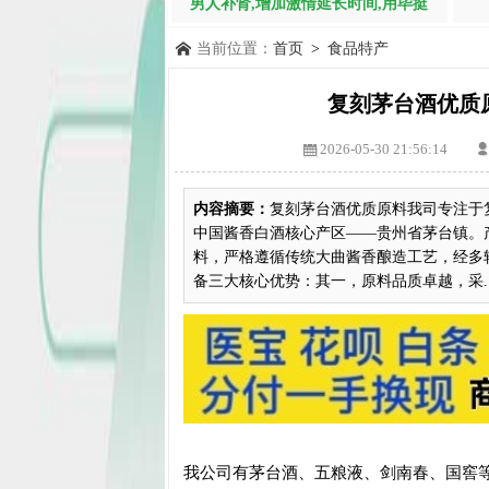
男人补肾,增加激情延长时间,用毕挺
当前位置：
首页
>
食品特产
复刻茅台酒优质
2026-05-30 21:56:14
内容摘要：
复刻茅台酒优质原料我司专注于
中国酱香白酒核心产区——贵州省茅台镇。
料，严格遵循传统大曲酱香酿造工艺，经多轮
备三大核心优势：其一，原料品质卓越，采..
我公司有茅台酒、五粮液、剑南春、国窖