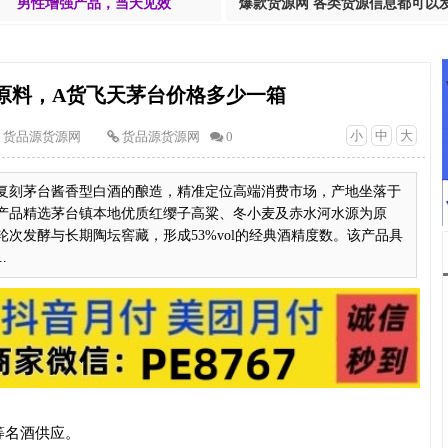
男性增强产品，当天见效
爆款货源网 各类货源信息都可以
原料，A货飞天茅台价格多少一箱
小
中
大
货品源货源网
货品源货源网
0
复刻茅台酱香型白酒的酿造，精准定位高端消费市场，产地坐落于
产品精选茅台镇本地优质红缨子高粱、冬小麦及赤水河水源为原
次发酵与长期陶坛窖藏，形成53%vol的经典酒精度数。该产品具
.
等名酒供应。