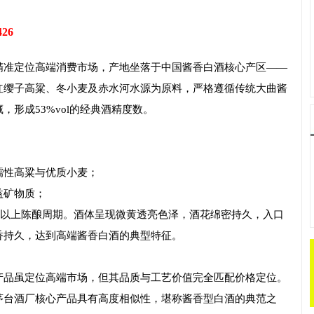
426
精准定位高端消费市场，产地坐落于中国酱香白酒核心产区——
红缨子高粱、冬小麦及赤水河水源为原料，严格遵循传统大曲酱
形成53%vol的经典酒精度数。
糯性高粱与优质小麦；
益矿物质；
五年以上陈酿周期。酒体呈现微黄透亮色泽，酒花绵密持久，入口
香持久，达到高端酱香白酒的典型特征。
产品虽定位高端市场，但其品质与工艺价值完全匹配价格定位。
茅台酒厂核心产品具有高度相似性，堪称酱香型白酒的典范之