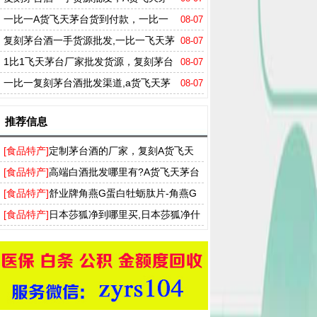
台多少钱一箱
一比一A货飞天茅台货到付款，一比一
08-07
剑南春一手货源
复刻茅台酒一手货源批发,一比一飞天茅
08-07
台批发厂家
1比1飞天茅台厂家批发货源，复刻茅台
08-07
酒货源厂家
一比一复刻茅台酒批发渠道,a货飞天茅
08-07
台厂家批发零售
推荐信息
[食品特产]
定制茅台酒的厂家，复刻A货飞天
茅台53度一手货源批发
[食品特产]
高端白酒批发哪里有?A货飞天茅台
酒批发市场供应商家
[食品特产]
舒业牌角燕G蛋白牡蛎肽片-角燕G
蛋白胶囊升级产品男性口服保健品
[食品特产]
日本莎狐净到哪里买,日本莎狐净什
么样效果好吗真的能彻底去狐臭吗