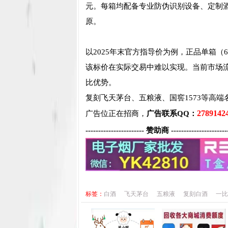
元。每箱均配备专业防伪识别设备、定制
原。
以2025年末官方指导价为例，正品单箱（6瓶
该标价在实际交易中难以实现。当前市场流通
比优势。
复刻飞天茅台、五粮液、国窖1573等高端
2789142
广告位正在招商，
广告联系QQ：
----------------------- 赞助商 ----------------------
标签：
白酒
飞天茅台
五粮液
复刻白酒
一比