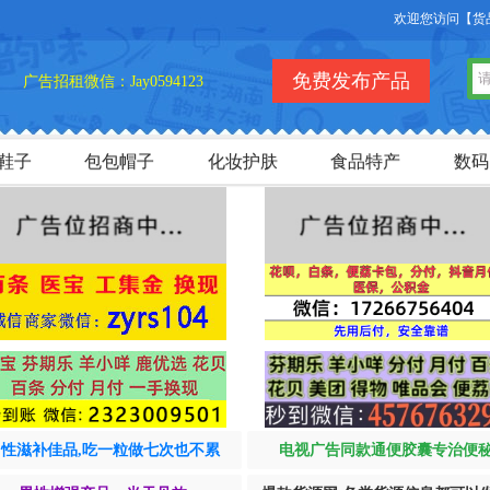
欢迎您访问【货品源】微
免费发布产品
广告招租微信：Jay0594123
鞋子
包包帽子
化妆护肤
食品特产
数码
男性滋补佳品,吃一粒做七次也不累
电视广告同款通便胶囊专治便