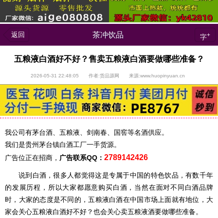
返回
茶冲饮品
+
字
五粮液白酒好不好？售卖五粮液白酒要做哪些准备？
2026-05-31 22:48:05 作者:货品源网 来源:www.huopinyuan.cn
我公司有茅台酒、五粮液、剑南春、国窖等名酒供应。
我们是贵州茅台镇白酒工厂一手货源。
2789142426
广告位正在招商，
广告联系QQ：
说到白酒，很多人都觉得这是专属于中国的特色饮品，有数千年
的发展历程，所以大家都愿意购买白酒，当然在面对不同白酒品牌
时，大家的态度是不同的，五粮液白酒在中国市场上面就有地位，大
家会关心五粮液白酒好不好？也会关心卖五粮液酒要做哪些准备。