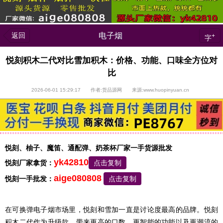
返回
电子烟
+
字
悦刻积木二代对比雪加积木：价格、功能、口味全方位对
比
2026-06-01 15:29:17 作者:货品源网 来源:www.huopinyuan.cn
悦刻、柚子、魔笛、通配弹、奶茶杯厂家一手货源批发
yk42810
悦刻厂家拿货：
点击复制
aige080808
悦刻一手批发：
点击复制
在可换弹电子烟市场里，悦刻和雪加一直是讨论度最高的品牌。悦刻
积木二代作为升级款，带来更高的口数、更智能的功能以及更潮流的