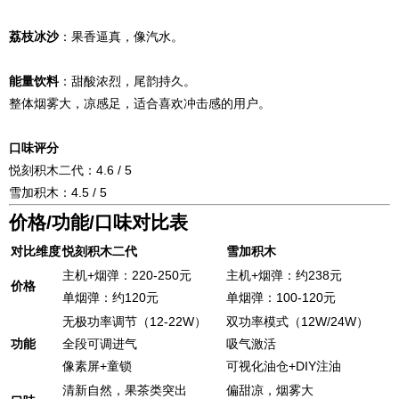
荔枝冰沙
：果香逼真，像汽水。
能量饮料
：甜酸浓烈，尾韵持久。
整体烟雾大，凉感足，适合喜欢冲击感的用户。
口味评分
悦刻积木二代：4.6 / 5
雪加积木：4.5 / 5
价格/功能/口味对比表
对比维度
悦刻积木二代
雪加积木
主机+烟弹：220-250元
主机+烟弹：约238元
价格
单烟弹：约120元
单烟弹：100-120元
无极功率调节（12-22W）
双功率模式（12W/24W）
功能
全段可调进气
吸气激活
像素屏+童锁
可视化油仓+DIY注油
清新自然，果茶类突出
偏甜凉，烟雾大