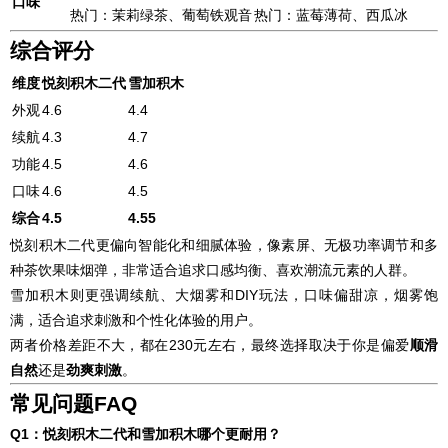
口味
热门：茉莉绿茶、葡萄铁观音
热门：蓝莓薄荷、西瓜冰
综合评分
维度
悦刻积木二代
雪加积木
外观
4.6
4.4
续航
4.3
4.7
功能
4.5
4.6
口味
4.6
4.5
综合
4.5
4.55
悦刻积木二代更偏向智能化和细腻体验，像素屏、无极功率调节和多
种茶饮果味烟弹，非常适合追求口感均衡、喜欢潮流元素的人群。
雪加积木则更强调续航、大烟雾和DIY玩法，口味偏甜凉，烟雾饱
满，适合追求刺激和个性化体验的用户。
两者价格差距不大，都在230元左右，最终选择取决于你是偏爱
顺滑
自然
还是
劲爽刺激
。
常见问题FAQ
Q1：悦刻积木二代和雪加积木哪个更耐用？