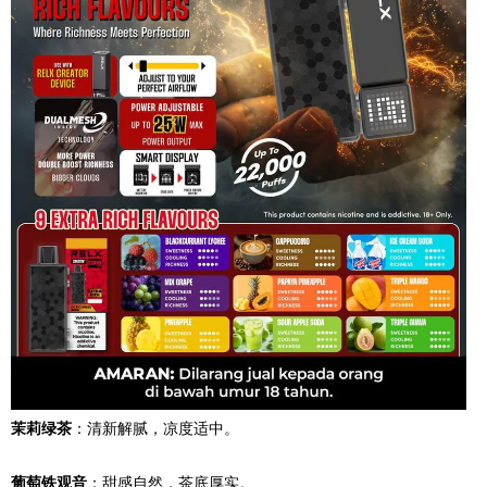
茉莉绿茶
：清新解腻，凉度适中。
葡萄铁观音
：甜感自然，茶底厚实。