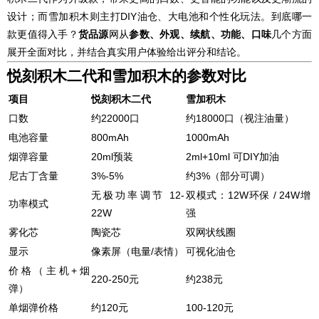
设计；而雪加积木则主打DIY油仓、大电池和个性化玩法。到底哪一
款更值得入手？
货品源
网从
参数、外观、续航、功能、口味
几个方面
展开全面对比，并结合真实用户体验给出评分和结论。
悦刻积木二代和雪加积木的参数对比
项目
悦刻积木二代
雪加积木
口数
约22000口
约18000口（视注油量）
电池容量
800mAh
1000mAh
烟弹容量
20ml预装
2ml+10ml 可DIY加油
尼古丁含量
3%-5%
约3%（部分可调）
无极功率调节 12-
双模式：12W环保 / 24W增
功率模式
22W
强
雾化芯
陶瓷芯
双网状线圈
显示
像素屏（电量/表情）
可视化油仓
价格（主机+烟
220-250元
约238元
弹）
单烟弹价格
约120元
100-120元