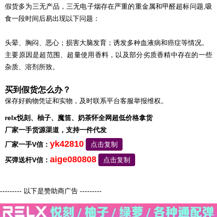
假货多为三无产品，三无电子烟存在严重的重金属和甲醛超标问题,吸
食一段时间后易出现以下问题：
头晕、胸闷、恶心；损害大脑发育；诱发多种血液病和癌症等情况。
主要原因是超范围、超量使用香料，以及部分劣质香精中存在的一些
杂质、溶剂所致。
买到假货怎么办？
保存好购物凭证和实物，及时联系平台客服举报维权。
relx悦刻、柚子、魔笛、奶茶怀全网超低价格拿货
厂家一手货源渠道，支持一件代发
yk42810
厂家一手V信：
点击复制
aige080808
买弹送杆V信：
点击复制
--------- 以下是赞助商广告 ---------