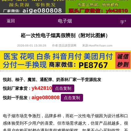
返回
电子烟
+
字
崧一次性电子烟真假辨别（附对比图解）
2026-06-01 15:38:28 作者:货品源货源网 来源:HuoPinYuan.com
悦刻、柚子、魔笛、通配弹、奶茶杯厂家一手货源批发
yk42810
悦刻厂家拿货：
点击复制
aige080808
悦刻一手批发：
点击复制
电子烟市场竞争激烈，品牌多样，而崧一次性电子烟因为设计感和口
感体验受到不少用户的喜爱。但市场需求越大，仿冒产品就越多。很
多用户在购买时都会遇到真假难辨的困扰，如果不小心买到假货，不