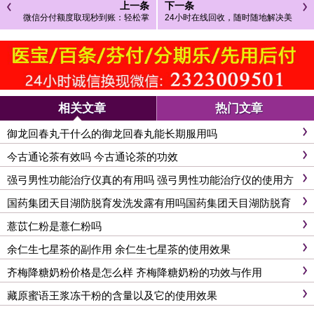
上一条
下一条
微信分付额度取现秒到账：轻松掌
24小时在线回收，随时随地解决美
握你的资金流动
团额度取现问题
相关文章
热门文章
御龙回春丸干什么的御龙回春丸能长期服用吗
今古通论茶有效吗 今古通论茶的功效
强弓男性功能治疗仪真的有用吗 强弓男性功能治疗仪的使用方
法
国药集团天目湖防脱育发洗发露有用吗国药集团天目湖防脱育
发洗发露怎么用
薏苡仁粉是薏仁粉吗
余仁生七星茶的副作用 余仁生七星茶的使用效果
齐梅降糖奶粉价格是怎么样 齐梅降糖奶粉的功效与作用
藏原蜜语王浆冻干粉的含量以及它的使用效果