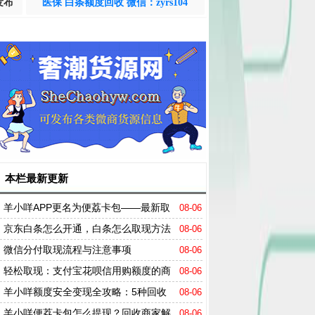
发布
医保 白条额度回收 微信：zyrs104
本栏最新更新
羊小咩APP更名为便荔卡包——最新取
08-06
现方式解析
京东白条怎么开通，白条怎么取现方法
08-06
微信分付取现流程与注意事项
08-06
轻松取现：支付宝花呗信用购额度的商
08-06
家攻略
羊小咩额度安全变现全攻略：5种回收
08-06
模式新变革，合规与征信双保障
羊小咩便荔卡包怎么提现？回收商家解
08-06