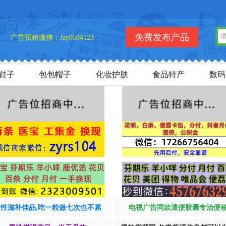
欢迎您
免费发布产品
广告招租微信：Jay0594123
鞋子
包包帽子
化妆护肤
食品特产
数码
男性滋补佳品,吃一粒做七次也不累
电视广告同款通便胶囊专治便