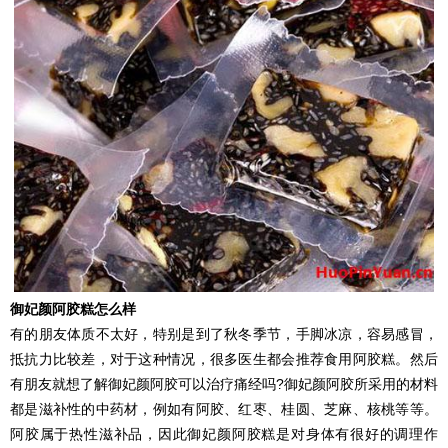
御妃颜阿胶糕怎么样
有的朋友体质不太好，特别是到了秋冬季节，手脚冰凉，容易感冒，
抵抗力比较差，对于这种情况，很多医生都会推荐食用阿胶糕。然后
有朋友就想了解御妃颜阿胶可以治疗痛经吗?御妃颜阿胶所采用的材料
都是滋补性的中药材，例如有阿胶、红枣、桂圆、芝麻、核桃等等。
阿胶属于热性滋补品，因此御妃颜阿胶糕是对身体有很好的调理作