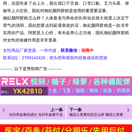
用，但是吃多了会上火，易出现口干舌燥、口苦口黏、乏力头晕、便
秘等上火症状。因此对御妃颜阿胶糕是使用的量需要适量。
御妃颜阿胶糕怎么样？人体衰老与寿命的长和短在很大程度上决定于
肾气的强弱，因此想要达到延缓衰老的话，御妃颜阿胶糕是一款非常
实用的产品。阿胶是入心经，有补血养心之功效，因此御妃颜阿胶糕
对女性的保健作用是非常显著。
女性用品厂家货源，一件代发，
联系微信：
招商中
联系QQ：2789142426，把头部和尾部内容换成你的货源
--------- 以下是赞助商广告 ---------
上一条
下一条
当归养血膏的成分 当归补血膏不适
槐花公英膏祛痘怎么样 槐花公英膏
合人群
多少钱一瓶