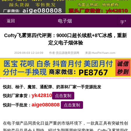
返回
电子烟
+
字
Cofty飞雾第四代评测：9000口超长续航+8℃冰感，重新
定义电子烟体验
2026-06-03 12:14:09 作者:货品源微商货源网 来源:HuoPinYuan.com
悦刻、柚子、魔笛、通配弹、奶茶杯厂家一手货源批发
yk42810
悦刻厂家拿货：
点击复制
aige080808
悦刻一手批发：
点击复制
在电子烟产品同质化日益严重的市场环境下，一款真正具有突破性创
新的产品总是令人期待。经过为期两周的深度体验，Cofty飞雾第四代