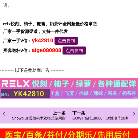
进。
relx悦刻、柚子、魔笛、奶茶怀全网超低价格拿货
厂家一手货源渠道，支持一件代发
yk42810
厂家一手V信：
点击复制
aige080808
买弹送杆V信：
点击复制
--------- 以下是赞助商广告 ---------
上一条
下一条
Snowplus雪加积木双模式使用指
GOWIF高维18000一次性电子烟测
南：老玩家亲测，3招告别误触切
评：18000口真实续航与口感实测
换，