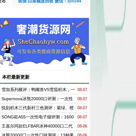
发布
医保 白条额度回收 微信：zyrs104
本栏最新更新
雪加系列横评：鸭嘴兽VS雪茄积木，一
08-07
个"天花板"，一个"大玩家"
Supernova冰熊20000口评测：一次性
08-07
电子烟卷到天花板？
悦刻积木三代新杆三色测评：紫绿、橙
08-07
白、黑，哪个才是你的心头好？
SONG崧A55一次性电子烟评测：1600
08-07
0口+16ml大烟油容量，搭配纯钴电池及高清
王嘉尔同款ELFBAR冰神40000口二代
08-06
屏实测
评测：四档调冰+三模式，凭什么席卷市场？
冰熊20000口一次性口味测评：13种果
08-06