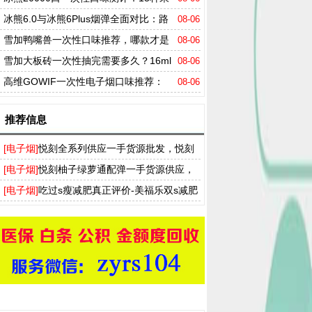
味一次说透，值得买吗？
冰熊6.0与冰熊6Plus烟弹全面对比：路
08-06
线之争，容量、口感、口味全维度拆解
雪加鸭嘴兽一次性口味推荐，哪款才是
08-06
真正的口感之王？
雪加大板砖一次性抽完需要多久？16ml
08-06
烟油+陶瓷芯的真实表现
高维GOWIF一次性电子烟口味推荐：
08-06
哪款才是真正的口感王者？
推荐信息
[电子烟]
悦刻全系列供应一手货源批发，悦刻
买烟弹送烟杆厂家拿货渠道
[电子烟]
悦刻柚子绿萝通配弹一手货源供应，
T盒飞雾奶茶杯实体店批发渠道
[电子烟]
吃过s瘦减肥真正评价-美福乐双s减肥
药多少钱一盒-ss瘦身胶囊官网