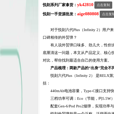
yk42810
悦刻系列厂家拿货：
点击复制
aige080808
悦刻一手货源批发：
点击复
对于悦刻六代Plus（Infinity
口碑相传的外贸弹？
有人说外贸弹口味多、劲儿大，性价
底厘清这一问题，本文从产品定义、核心
对比，帮你找到最适合自己的使用方案。
产品梳理：两款产品的“出身”完全不
悦刻六代Plus（Infinity 2）
括：
440mAh电池容量，Type-C接口支持
三档功率可调：Eco（节能，约5.5W）、
配套Gen-6/Pod Pro2烟弹，实现
悦刻外贸弹则是一个泛称，泛指面向海