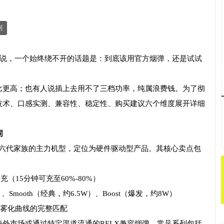
制
 2）用户来说，一个始终绕不开的话题是：到底该用官方烟弹，还是试试
比更高；也有人说插上去用不了三档功率，纯属浪费钱。为了彻
技术、口感实测、兼容性、稳定性、购买建议六个维度展开详细
同
 是RELX第六代家族的主力机型，定位为硬件驱动型产品。其核心卖点包
快充（15分钟可充至60%-80%）
Smooth（经典，约6.5W）、Boost（爆发，约8W）
功率与雾化曲线的完整匹配
外市场或通过特定渠道流通的RELX兼容烟弹，常见系列包括