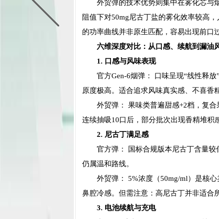
外贸弹的技术优势则集中在雾化芯与烟油配
阻值下对50mg尼古丁盐的雾化效率较高，
的功率曲线并非原生匹配，容易出现前口
六维深度对比：从口感、续航到漏油
1. 口感与风味表现
官方Gen-6烟弹： 口味呈现“线性
原度极高。适合追求风味真实感、不喜香
外贸弹： 果味类普遍甜感+2档，复
连续抽吸10口后，部分批次出现香精堆积
2. 尼古丁满足感
官方弹： 国标合规版本尼古丁含量较
仍属温和路线。
外贸弹： 5%浓度（50mg/ml）
鼻腔冷感。但需注意：高尼古丁并非适合
3. 电池续航与充电