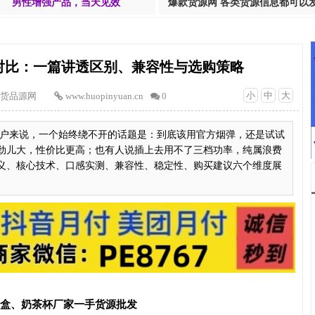
男性增强产品，当天见效
爆款货源网 各类货源信息都可以
弹对比：一篇讲透区别、兼容性与选购策略
小
中
大
货品源网
www.huopinyuan.cn
0
ity2）用户来说，一个始终绕不开的话题是：到底该用官方烟弹，还是试试
劲儿大，性价比更高；也有人说插上去用不了三档功率，纯属浪费
义、核心技术、口感实测、兼容性、稳定性、购买建议六个维度展
T盒、奶茶杯厂家一手货源批发