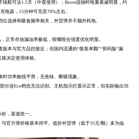
o档位下续航可达1.5天（中度使用）；Boost连抽时电量衰减明显，约
PD充电器，15分钟可充至70%左右。
与档位选择和吸食频率相关，外贸弹并不额外耗电。
成熟，正常存放漏油率极低，咬嘴咬合强度优化明显。
道版本与官方品控接近；但国内流通的“散装单颗”“剪码版”漏
直接决定使用体验。
换时功率曲线平滑，无焦味、断吸现象。
档，部分连Eco档也无法识别。主机指示灯显示正常，但实际输出功
码标价，渠道统一。
/颗，与官方弹价格基本持平。低价外贸弹（低于35元/颗）多为临