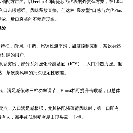
方层面。以Feelm 4.0陶瓷芯为代表的外贸弹方案，在1.0Ω
入口击喉感强、风味释放直接。但这种“爆发型”口感与六代Plus
过浓、后口衰减的不稳定现象。
风险
释放”特征，前调、中调、尾调过渡平滑，甜度控制克制，茶饮类还
精甜腻的用户。
合果香突出，部分系列强化冷感基底（ICY），入口冲击力强。但
感，茶饮类风味的批次稳定性较差。
低，满足感依赖三档功率调节。Boost档可提升击喉感，但总体
是核心卖点，入口满足感极强，尤其搭配强薄荷风味时，第一口即有
所有人，新手或低耐受者易出现头晕、心悸。