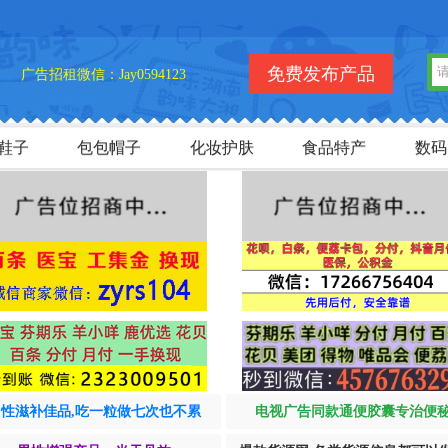
欢
免费发布产品
广告招租微信：Jay0594123
鞋子
包包帽子
化妆护肤
食品特产
数码
男性滋补佳品,吃一粒做七次也不累
电视广告同款通便胶囊专治便