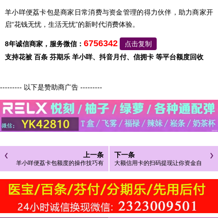
羊小咩便荔卡包是商家日常消费与资金管理的得力伙伴，助力商家开
启“花钱无忧，生活无忧”的新时代消费体验。
6756342
8年诚信商家，服务微信：
点击复制
支持花被 百条 芬期乐 羊小咩、抖音月付、信拥卡 等平台额度回收
--------- 以下是赞助商广告 ---------
上一条
下一条
羊小咩便荔卡包额度的操作技巧有
大额信用卡的扫码提现让你资金自
哪些？2026年最新羊小咩便荔卡包
由流动
额度使用中注意事项