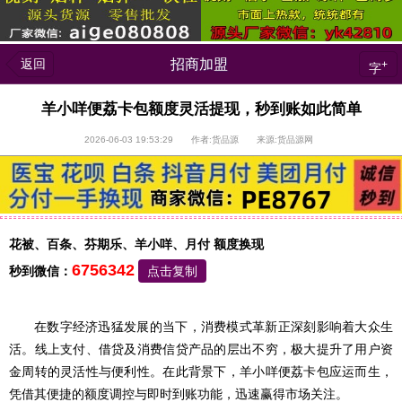
返回
招商加盟
+
字
羊小咩便荔卡包额度灵活提现，秒到账如此简单
2026-06-03 19:53:29 作者:货品源 来源:货品源网
花被、百条、芬期乐、羊小咩、月付 额度换现
6756342
秒到微信：
点击复制
在数字经济迅猛发展的当下，消费模式革新正深刻影响着大众生
活。线上支付、借贷及消费信贷产品的层出不穷，极大提升了用户资
金周转的灵活性与便利性。在此背景下，羊小咩便荔卡包应运而生，
凭借其便捷的额度调控与即时到账功能，迅速赢得市场关注。