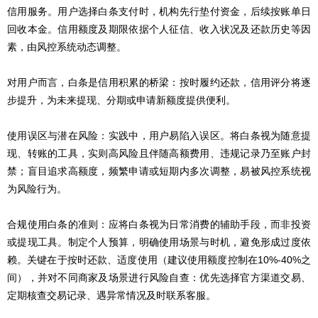
信用服务。用户选择白条支付时，机构先行垫付资金，后续按账单日
回收本金。信用额度及期限依据个人征信、收入状况及还款历史等因
素，由风控系统动态调整。
对用户而言，白条是信用积累的桥梁：按时履约还款，信用评分将逐
步提升，为未来提现、分期或申请新额度提供便利。
使用误区与潜在风险：实践中，用户易陷入误区。将白条视为随意提
现、转账的工具，实则高风险且伴随高额费用、违规记录乃至账户封
禁；盲目追求高额度，频繁申请或短期内多次调整，易被风控系统视
为风险行为。
合规使用白条的准则：应将白条视为日常消费的辅助手段，而非投资
或提现工具。制定个人预算，明确使用场景与时机，避免形成过度依
赖。关键在于按时还款、适度使用（建议使用额度控制在10%-40%之
间），并对不同商家及场景进行风险自查：优先选择官方渠道交易、
定期核查交易记录、遇异常情况及时联系客服。