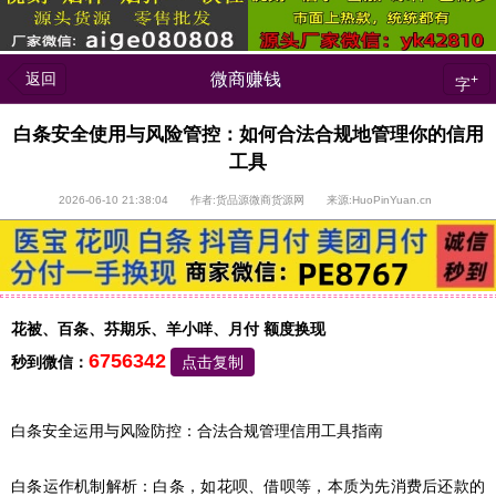
返回
微商赚钱
+
字
白条安全使用与风险管控：如何合法合规地管理你的信用
工具
2026-06-10 21:38:04 作者:货品源微商货源网 来源:HuoPinYuan.cn
花被、百条、芬期乐、羊小咩、月付 额度换现
6756342
秒到微信：
点击复制
白条安全运用与风险防控：合法合规管理信用工具指南
白条运作机制解析：白条，如花呗、借呗等，本质为先消费后还款的