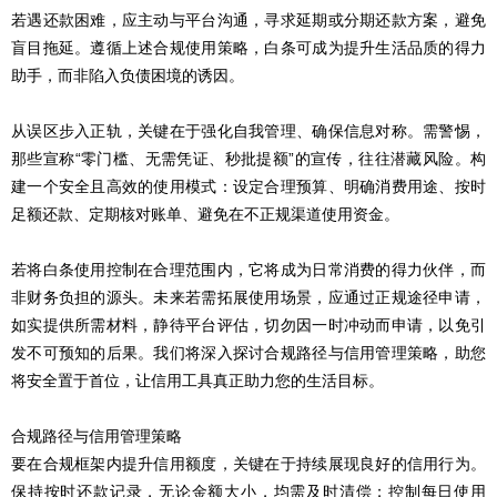
若遇还款困难，应主动与平台沟通，寻求延期或分期还款方案，避免
盲目拖延。遵循上述合规使用策略，白条可成为提升生活品质的得力
助手，而非陷入负债困境的诱因。
从误区步入正轨，关键在于强化自我管理、确保信息对称。需警惕，
那些宣称“零门槛、无需凭证、秒批提额”的宣传，往往潜藏风险。构
建一个安全且高效的使用模式：设定合理预算、明确消费用途、按时
足额还款、定期核对账单、避免在不正规渠道使用资金。
若将白条使用控制在合理范围内，它将成为日常消费的得力伙伴，而
非财务负担的源头。未来若需拓展使用场景，应通过正规途径申请，
如实提供所需材料，静待平台评估，切勿因一时冲动而申请，以免引
发不可预知的后果。我们将深入探讨合规路径与信用管理策略，助您
将安全置于首位，让信用工具真正助力您的生活目标。
合规路径与信用管理策略
要在合规框架内提升信用额度，关键在于持续展现良好的信用行为。
保持按时还款记录，无论金额大小，均需及时清偿；控制每日使用