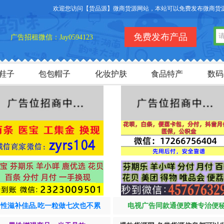
欢迎您访问【货品源】微商货源网站，本站可以免费发布微商货源信息
免费发布产品
广告招租微信：Jay0594123
鞋子
包包帽子
化妆护肤
食品特产
数码
男性滋补佳品,吃一粒做七次也不累
电视广告同款通便胶囊专治便