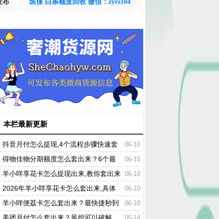
发布
医保 白条额度回收 微信：zyrs104
本栏最新更新
抖音月付怎么提现,4个流程步骤快速套
06-10
出来
得物佳物分期额度怎么套出来？6个最
06-10
新方法在线解答
羊小咩享花卡怎么提现出来,教你套出来
06-10
的操作方法
2026年羊小咩享花卡怎么套出来,具体
06-10
的操作方法
羊小咩便荔卡怎么套出来？最快捷秒到
06-10
的方法
美团月付怎么套出来？风控可以破解，
05-14