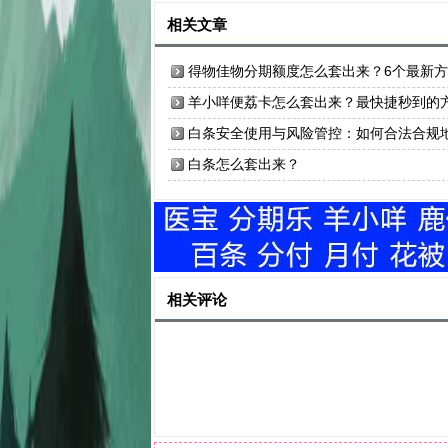
相关文章
得物佳物分期额度怎么套出来？6个最新
在线解答
羊小咩便荔卡怎么套出来？最快捷秒到的
法
白条安全使用与风险管控：如何合法合规
管理你的信用工具
白条怎么套出来？
相关评论