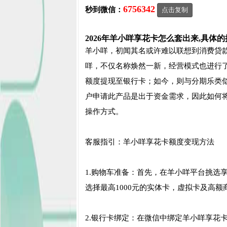
6756342
秒到微信：
点击复制
2026年羊小咩享花卡怎么套出来,具体
羊小咩，初闻其名或许难以联想到消费贷
咩，不仅名称焕然一新，经营模式也进行
额度提现至银行卡；如今，则与分期乐类
户申请此产品是出于资金需求，因此如何
操作方式。
客服指引：羊小咩享花卡额度变现方法
1.购物车准备：首先，在羊小咩平台挑选
选择最高1000元的实体卡，虚拟卡及高额
2.银行卡绑定：在微信中绑定羊小咩享花