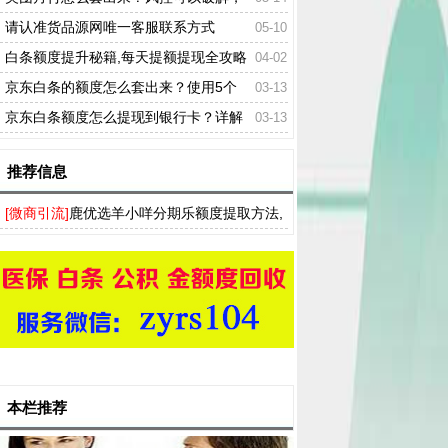
各种先用后付拼多多皆可提兑米
请认准货品源网唯一客服联系方式
05-10
白条额度提升秘籍,每天提额提现全攻略
04-02
京东白条的额度怎么套出来？使用5个
03-13
方法可以轻松提现
京东白条额度怎么提现到银行卡？详解
03-13
3个非常全面的提现方法
推荐信息
[微商引流]
鹿优选羊小咩分期乐额度提取方法,
羊小咩便荔卡包快速回收商家
本栏推荐