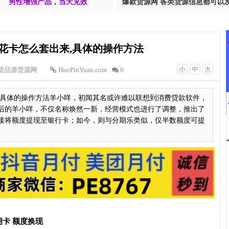
男性增强产品，当天见效
爆款货源网 各类货源信息都可以
享花卡怎么套出来,具体的操作方法
小
中
大
货品源货源网
HuoPinYuan.com
0
来,具体的操作方法羊小咩，初闻其名或许难以联想到消费贷款软件，
后的羊小咩，不仅名称焕然一新，经营模式也进行了调整，推出了
接将额度提现至银行卡；如今，则与分期乐类似，仅半数额度可提
卡 额度换现