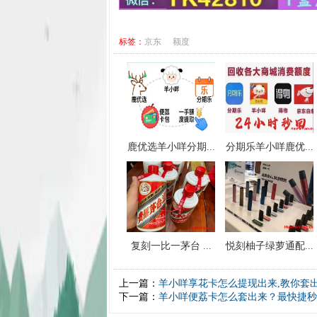
标签：
京东
额度
鹿优选羊小咩分期...
分期乐羊小咩鹿优...
复刻一比一茅台 ...
悦刻柚子绿萝通配...
上一篇：
羊小咩享花卡怎么提现出来,教你套
下一篇：
羊小咩便荔卡怎么套出来？最快捷秒