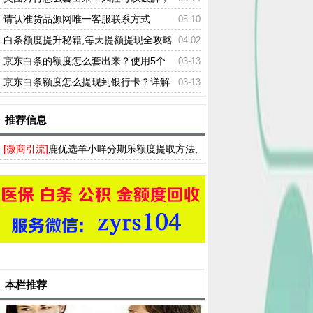
各种先用后付拼多多皆可提兑米
请认准货品源网唯一客服联系方式
05-10
白条额度提升秘籍,每天提额提现全攻略
04-02
京东白条的额度怎么套出来？使用5个
03-13
方法可以轻松提现
京东白条额度怎么提现到银行卡？详解
03-13
3个非常全面的提现方法
推荐信息
[微商引流]
鹿优选羊小咩分期乐额度提取方法,
羊小咩便荔卡包快速回收商家
本栏推荐