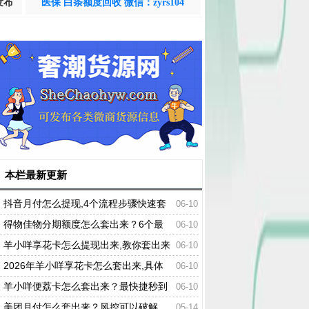
发布
医保 白条额度回收 微信：zyrs104
本栏最新更新
抖音月付怎么提现,4个流程步骤快速套
06-10
出来
得物佳物分期额度怎么套出来？6个最
06-10
新方法在线解答
羊小咩享花卡怎么提现出来,教你套出来
06-10
的操作方法
2026年羊小咩享花卡怎么套出来,具体
06-10
的操作方法
羊小咩便荔卡怎么套出来？最快捷秒到
06-10
的方法
美团月付怎么套出来？风控可以破解，
05-14