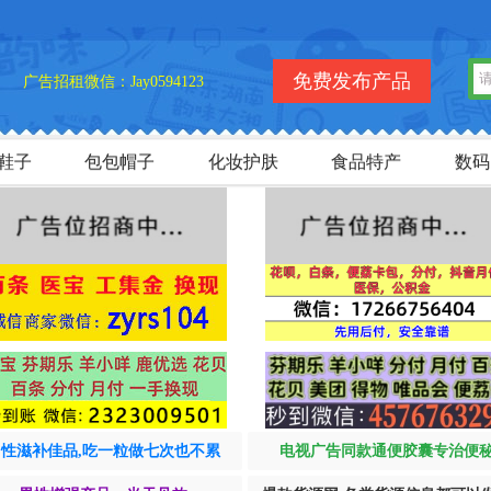
免费发布产品
广告招租微信：Jay0594123
鞋子
包包帽子
化妆护肤
食品特产
数码
男性滋补佳品,吃一粒做七次也不累
电视广告同款通便胶囊专治便