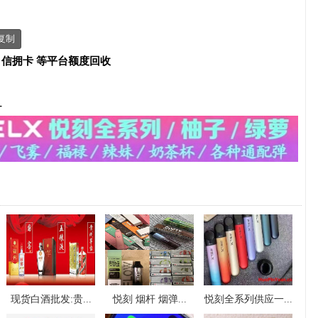
复制
、信拥卡 等平台额度回收
-
现货白酒批发:贵...
悦刻 烟杆 烟弹...
悦刻全系列供应一...