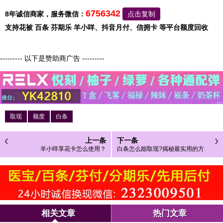
6756342
8年诚信商家，服务微信：
点击复制
支持花被 百条 芬期乐 羊小咩、抖音月付、信拥卡 等平台额度回收
--------- 以下是赞助商广告 ---------
取现
额度
白条
上一条
下一条
羊小咩享花卡怎么使用？
白条怎么能取现?揭秘最实用的方
法！
相关文章
热门文章