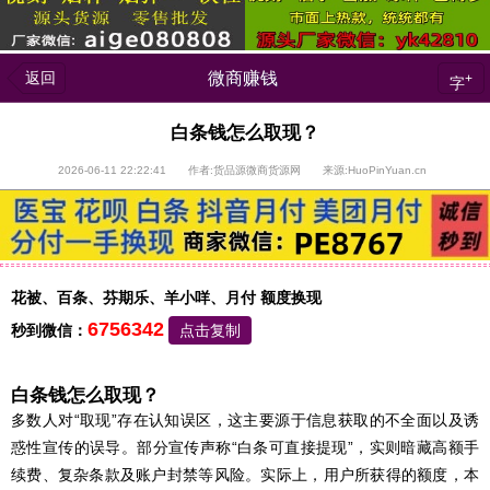
返回
微商赚钱
+
字
白条钱怎么取现？
2026-06-11 22:22:41 作者:货品源微商货源网 来源:HuoPinYuan.cn
花被、百条、芬期乐、羊小咩、月付 额度换现
6756342
秒到微信：
点击复制
白条钱怎么取现？
多数人对“取现”存在认知误区，这主要源于信息获取的不全面以及诱
惑性宣传的误导。部分宣传声称“白条可直接提现”，实则暗藏高额手
续费、复杂条款及账户封禁等风险。实际上，用户所获得的额度，本