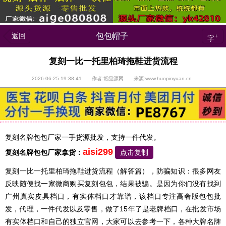
返回
包包帽子
+
字
复刻一比一托里柏琦拖鞋进货流程
2026-06-25 19:38:41 作者:货品源网 来源:www.huopinyuan.cn
复刻名牌包包厂家一手货源批发，支持一件代发。
aisi299
复刻名牌包包
厂家拿货：
点击复制
复刻一比一托里柏琦拖鞋进货流程（解答篇），防骗知识：很多网友
反映随便找一家微商购买复刻包包，结果被骗。是因为你们没有找到
广州真实皮具档口，有实体档口才靠谱，该档口专注高奢版包包批
发，代理，一件代发以及零售，做了15年了是老牌档口，在批发市场
有实体档口和自己的独立官网，大家可以去参考一下，各种大牌名牌