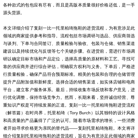
各种款式的包包应有尽有，而且是高版本质量很好价格还低，是一手
源头货源。
本文详细介绍了复刻一比一托里柏琦拖鞋的进货流程，为有意涉足此
领域的商家提供参考和指导。流程包括市场调研与选品、供应商筛选
与谈判、下单与合同签订、质量检验与验收、包装与仓储、销售渠道
建设以及持续优化与反馈等七个关键步骤。在进货前，需进行市场调
研以确定目标市场和产品定位，选择高质量的原材料和工艺。寻找可
靠的供应商并进行综合评估，明确双方权利与义务。下单后，严格进
行质量检验，确保产品符合预期标准。精美的包装和合理的仓储管理
提升产品附加值和新鲜度。选择合适的销售渠道，如实体店铺和电商
平台，建立客户服务体系。最后，持续收集市场反馈和客户意见，进
行优化调整，保持市场竞争力。然而，长期来看，坚持诚信经营、尊
重知识产权是可持续发展的正道。复刻一比一托里柏琦拖鞋进货流程
（解答篇）在时尚界，托里柏琦（Tory Burch）以其独特的设计风格
和高质量的产品赢得了广泛的认可。随着市场需求的增长，一些消费
者开始寻求价格更为亲民的替代品——复刻托里柏琦拖鞋。本文将详
细介绍复刻托里柏琦拖鞋的进货流程，旨在为有意涉足此领域的商家