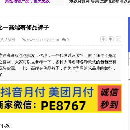
男性增强产品，当天见效
爆款货源网 各类货源信息都可以
比一高端奢侈品裤子
小
中
大
货品源网
www.huopinyuan.cn
0
专注高奢版包包批发，代理，一件代发以及零售，做了16年了是老
立官网，大家可以去参考一下，各种大牌名牌各种款式的包包应有
源头货源。一比一高端奢侈品裤子，作为时尚界追求品质的象征，
..
件代发。