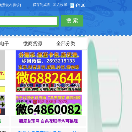
保存到桌面
加入收藏
布供求信息，也可以免费发布淘宝客商品信息。
搜 索
电子
微商货源
全部分类
秘
额度兑现网 白条花呗等均可换现