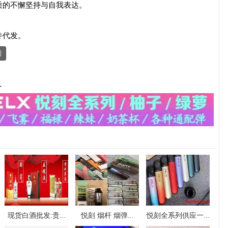
质的不懈坚持与自我表达。
件代发。
制
-
现货白酒批发:贵...
悦刻 烟杆 烟弹...
悦刻全系列供应一...