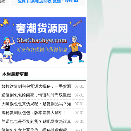
发布
医保 白条额度回收 微信：zyrs104
本栏最新更新
普拉达复刻包包货源大揭秘：一手货源
07-31
渠道火热出炉！
送复刻包包给闺蜜，情谊与时尚双重献
07-31
礼！
大嘴猴包包真伪揭秘：是复刻品吗？知
07-31
乎热议解读！
揭秘复刻版包包：版本差异大解析！
07-31
兰诺包包是否复刻货？贴吧网友热议真
07-31
相揭晓！
复刻包包六七百价位，揭秘其虚假程
07-31