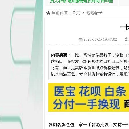
男人补肾,增加激情延长时间,用毕挺
当前位置：
首页
>
包包帽子
一
2026-06-25 19:47:02
内容摘要：
一比一高端奢侈品裤子，该档口
牌档口，在批发市场有实体档口和自己的独
尽有，而且是高版本质量很好价格还低，是
以其精湛工艺、考究材质和独特设计，展现了.
复刻名牌包包厂家一手货源批发，支持一