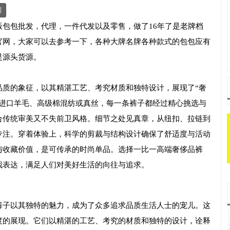
制
包包批发，代理，一件代发以及零售，做了16年了是老牌档
官网，大家可以去参考一下，各种大牌名牌各种款式的包包应有
是源头货源。
品质的象征，以其精湛工艺、考究材质和独特设计，展现了“奢
如进口羊毛、高级棉混纺或真丝，每一条裤子都经过精心挑选与
合传统审美又不失前卫风格。细节之处见真章，从纽扣、拉链到
专注。穿着体验上，科学的剪裁与结构设计确保了舒适度与活动
与收藏价值，是可传承的时尚单品。选择一比一高端奢侈品裤
我表达，满足人们对美好生活的向往与追求。
裤子以其独特的魅力，成为了众多追求品质生活人士的宠儿。这
度的展现。它们以精湛的工艺、考究的材质和独特的设计，诠释