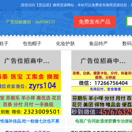
欢迎您访问【货品源】微商货源网站，本站可以免费发布微商货源信息，免费发
免费发布产品
广告招租微信：Jay0594123
鞋子
包包帽子
化妆护肤
食品特产
数码
男性滋补佳品,吃一粒做七次也不累
电视广告同款通便胶囊专治便